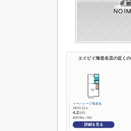
エイビイ海老名店の近くの
イーハトーブ海老名
1K/21.21㎡
4.2
万円
約674m／9分
詳細を見る