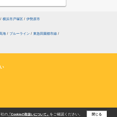
/
横浜市戸塚区
/
伊勢原市
高海
/
ブルーライン
/
東急田園都市線
/
い
当社の
をご確認ください。
閉じる
「Cookieの取扱いについて」