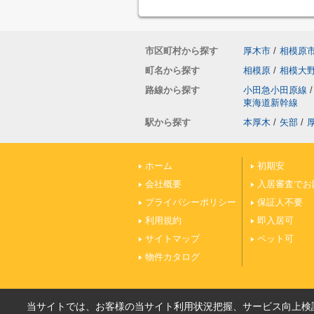
市区町村から探す
厚木市
/
相模原
町名から探す
相模原
/
相模大
路線から探す
小田急小田原線
/
東海道新幹線
駅から探す
本厚木
/
矢部
/
ホーム
初期安
会社概要
入居審査でお
プライバシーポリシー
保証人不要
利用規約
即入居可
サイトマップ
ペット可
物件カタログ
当サイトでは、お客様の当サイト利用状況把握、サービス向上検討