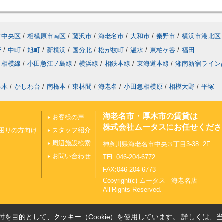
市中央区
/
相模原市南区
/
藤沢市
/
海老名市
/
大和市
/
秦野市
/
横浜市港北区
野
/
中町
/
旭町
/
新横浜
/
国分北
/
松が枝町
/
温水
/
東柏ケ谷
/
福田
相模線
/
小田急江ノ島線
/
横浜線
/
相鉄本線
/
東海道本線
/
湘南新宿ライン
厚木
/
かしわ台
/
南橋本
/
東林間
/
海老名
/
小田急相模原
/
相模大野
/
平塚
海老名市・厚木市の賃貸は
お客様の声
株式会社ムータスにお任せくださ
困りの方向け
スタッフ紹介
周辺施設検索
神奈川県海老名市中央３丁目3-38 2F
お問い合わせ
TEL:046-204-6772
FAX:046-204-6773
Copyright(c) ムータス 海老名店
All Rights Reserved.
を目的として、クッキー（Cookie）を使用しています。
詳しくは、