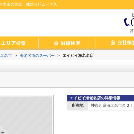
厚木市の賃貸｜株式会社ムータス
営
海老名市
>
海老名市のスーパー
>
エイビイ海老名店
エイビイ海老名店の詳細情報
所在地
神奈川県海老名市泉２丁