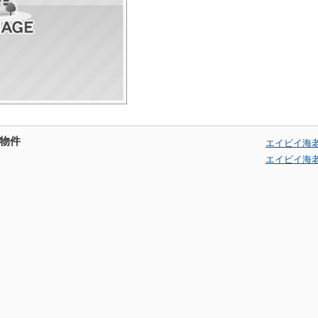
物件
エイビイ海
エイビイ海