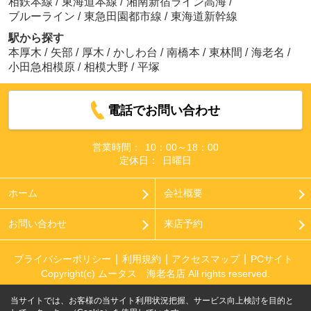
相鉄本線
/
東海道本線
/
湘南新宿ライン高海
/
ブルーライン
/
東急田園都市線
/
東海道新幹線
駅から探す
本厚木
/
矢部
/
厚木
/
かしわ台
/
南橋本
/
東林間
/
海老名
/
小田急相模原
/
相模大野
/
平塚
電話でお問い合わせ
営業時間：
10：00～18：00
定休日：
日曜日
ホーム
会社概要
お問い合わせ
来店予約
プライバシーポリシー
利用規約
アクセスマップ
PCサイト
Copyright(c) ムータス 海老名店 All rights reserved.
当サイトでは、お客様の当サイト利用状況把握、サービス向上検討を目的と