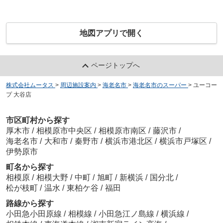
地図アプリで開く
ページトップへ
株式会社ムータス
>
周辺施設案内
>
海老名市
>
海老名市のスーパー
>
ユーコー
プ 大谷店
市区町村から探す
厚木市
/
相模原市中央区
/
相模原市南区
/
藤沢市
/
海老名市
/
大和市
/
秦野市
/
横浜市港北区
/
横浜市戸塚区
/
伊勢原市
町名から探す
相模原
/
相模大野
/
中町
/
旭町
/
新横浜
/
国分北
/
松が枝町
/
温水
/
東柏ケ谷
/
福田
路線から探す
小田急小田原線
/
相模線
/
小田急江ノ島線
/
横浜線
/