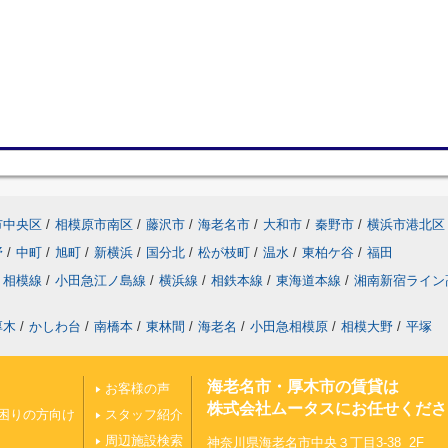
市中央区
/
相模原市南区
/
藤沢市
/
海老名市
/
大和市
/
秦野市
/
横浜市港北区
野
/
中町
/
旭町
/
新横浜
/
国分北
/
松が枝町
/
温水
/
東柏ケ谷
/
福田
相模線
/
小田急江ノ島線
/
横浜線
/
相鉄本線
/
東海道本線
/
湘南新宿ライン
厚木
/
かしわ台
/
南橋本
/
東林間
/
海老名
/
小田急相模原
/
相模大野
/
平塚
海老名市・厚木市の賃貸は
お客様の声
株式会社ムータスにお任せくださ
困りの方向け
スタッフ紹介
周辺施設検索
神奈川県海老名市中央３丁目3-38 2F