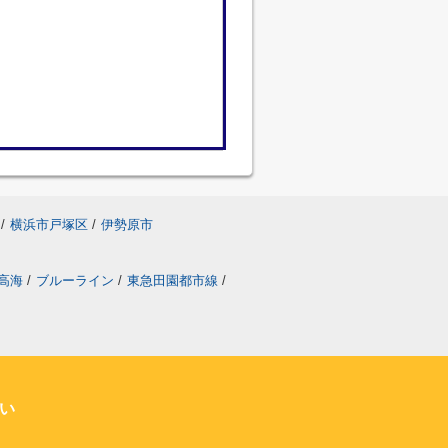
/
横浜市戸塚区
/
伊勢原市
高海
/
ブルーライン
/
東急田園都市線
/
い