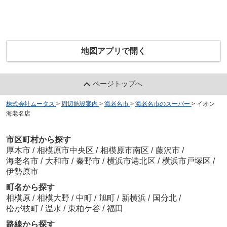
地図アプリで開く
ページトップへ
株式会社ムータス
>
周辺施設案内
>
海老名市
>
海老名市のスーパー
>
イオン
海老名店
市区町村から探す
厚木市
/
相模原市中央区
/
相模原市南区
/
藤沢市
/
海老名市
/
大和市
/
秦野市
/
横浜市港北区
/
横浜市戸塚区
/
伊勢原市
町名から探す
相模原
/
相模大野
/
中町
/
旭町
/
新横浜
/
国分北
/
松が枝町
/
温水
/
東柏ケ谷
/
福田
路線から探す