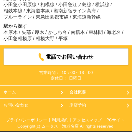
小田急小田原線
/
相模線
/
小田急江ノ島線
/
横浜線
/
相鉄本線
/
東海道本線
/
湘南新宿ライン高海
/
ブルーライン
/
東急田園都市線
/
東海道新幹線
駅から探す
本厚木
/
矢部
/
厚木
/
かしわ台
/
南橋本
/
東林間
/
海老名
/
小田急相模原
/
相模大野
/
平塚
電話でお問い合わせ
営業時間：
10：00～18：00
定休日：
日曜日
ホーム
会社概要
お問い合わせ
来店予約
プライバシーポリシー
利用規約
アクセスマップ
PCサイト
Copyright(c) ムータス 海老名店 All rights reserved.