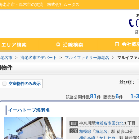
海老名市・厚木市の賃貸｜株式会社ムータス
営
海老名市
>
海老名市のデパート
>
マルイファミリー海老名
>
マルイファ
辺物件
並び順：
空室物件のみ表示
81
6
1-3
該当公開件数
件 販売数
件
イーハトーブ海老名
神奈川県
海老名市
国分北
１丁目
住所
交通
相模線
「
海老名
」駅 徒歩13分
相鉄本線
「
かしわ台
」駅 徒歩30