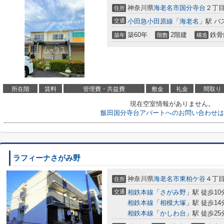
神奈川県
海老名市
国分寺台
２丁
住所
交通
小田急小田原線
「
海老名
」駅 バ
築60年
2階建
鉄骨
築年
階数
構造
所在階
賃料
管理費・共益費
敷金
礼金
間取り
現在空室情報がありません。
飯田国分寺台アパートへのお問い合わせは
ラフィーナさがみ野
神奈川県
海老名市
東柏ケ谷
４丁
住所
交通
相鉄本線
「
さがみ野
」駅 徒歩10
相鉄本線
「
相模大塚
」駅 徒歩14
相鉄本線
「
かしわ台
」駅 徒歩25