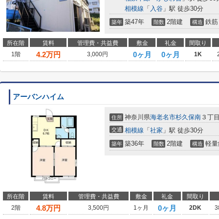
相模線
「
入谷
」駅 徒歩30分
築47年
2階建
鉄筋
築年
階数
構造
所在階
賃料
管理費・共益費
敷金
礼金
間取り
4.2
万円
0ヶ月
0ヶ月
1階
3,000円
1K
アーバンハイム
神奈川県
海老名市
杉久保南
３丁
住所
交通
相模線
「
社家
」駅 徒歩30分
築36年
2階建
軽量
築年
階数
構造
所在階
賃料
管理費・共益費
敷金
礼金
間取り
4.8
万円
0ヶ月
2階
3,500円
1ヶ月
2DK
3