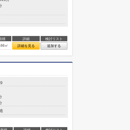
分
面積
詳細
検討リスト
.66㎡
詳細を見る
追加する
9
分
分
造