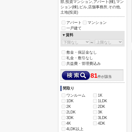
部,投資マンション,アパート(棟),マン
ション(棟),ビル,店舗事務所,その他,
土地(投資)
アパート
マンション
一戸建て
▼賃料
～
敷金・保証金なし
礼金・敷引なし
共益費・管理費込み
81
件が該当
間取り
ワンルーム
1K
1DK
1LDK
2K
2DK
2LDK
3K
3DK
3LDK
4K
4DK
4LDK以上