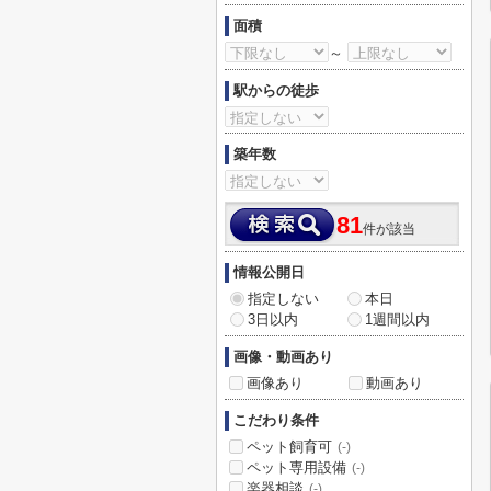
面積
～
駅からの徒歩
築年数
81
件が該当
情報公開日
指定しない
本日
3日以内
1週間以内
画像・動画あり
画像あり
動画あり
こだわり条件
ペット飼育可
(-)
ペット専用設備
(-)
楽器相談
(-)