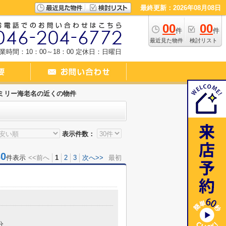
最終更新：2026年08月08日
00
00
件
件
最近見た物件
検討リスト
業時間：10：00～18：00
定休日：日曜日
ミリー海老名の近くの物件
表示件数：
0
件表示
<<前へ
1
2
3
次へ>>
最初
分