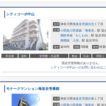
シティコーポ中山
神奈川県
海老名市
国分北
１丁目
住所
交通
小田急小田原線
「
海老名
」駅 徒
相鉄本線
「
かしわ台
」駅 徒歩30
相模線
「
入谷
」駅 徒歩30分
築34年
5階建
軽量
築年
階数
構造
所在階
賃料
管理費・共益費
敷金
礼金
間取り
現在空室情報がありません。
シティコーポ中山へのお問い合わせはこ
モナークマンション海老名壱番館
神奈川県
海老名市
国分南
１丁目
住所
交通
小田急小田原線
「
海老名
」駅 徒