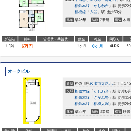
相鉄本線
「
かしわ台
」駅 徒歩23
相模線
「
入谷
」駅 徒歩30分
築45年
2階建
木造
築年
階数
構造
所在階
賃料
管理費・共益費
敷金
礼金
間取り
6
万円
0ヶ月
1-2階
-
1ヶ月
4LDK
69
オークビル
神奈川県
綾瀬市
寺尾北
２丁目17-2
住所
交通
相鉄本線
「
かしわ台
」駅 徒歩8分
相鉄本線
「
さがみ野
」駅 徒歩13
相鉄本線
「
相模大塚
」駅 徒歩25
築38年
3階建
鉄骨
築年
階数
構造