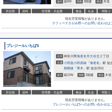
築8年
3階建
木造
築年
階数
構造
所在階
賃料
管理費・共益費
敷金
礼金
間取り
現在空室情報がありません。
ラフィーナさがみ野へのお問い合わせは
プレジールいちばS
神奈川県
海老名市
大谷北
２丁目
住所
交通
小田急小田原線
「
海老名
」駅 徒
相模線
「
厚木
」駅 徒歩26分
築23年
2階建
木造
築年
階数
構造
所在階
賃料
管理費・共益費
敷金
礼金
間取り
現在空室情報がありません。
プレジールいちばSへのお問い合わせは