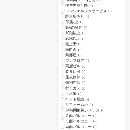
(-)
住戸内覧可能
(-)
コンシェルジュサービス
(-)
駐車場あり
(-)
2階以上
(-)
1階の物件
(-)
10階以上
(-)
20階以上
(-)
最上階
(-)
南向き
(-)
角部屋
(-)
ワンフロア
(-)
高層ビル
(-)
飲食店可
(-)
居抜物件
(-)
個別空調
(-)
都市ガス
(-)
下水道
(-)
ペット相談
(-)
リフォーム済
(-)
24時間換気システム
(-)
２面バルコニー
(-)
３面バルコニー
(-)
両面バルコニー
(-)