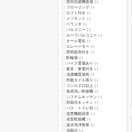
室内洗濯機置場
(-)
フローリング
(-)
ロフト付き
(-)
メゾネット
(-)
ベランダ
(-)
バルコニー
(-)
ルーフバルコニー
(-)
オール電化
(-)
エレベーター
(-)
照明器具付き
(-)
駐輪場
(-)
バイク置場あり
(-)
家具・家電付き
(-)
洗濯機置場有
(-)
外観タイル張り
(-)
コンロ２口以上
(-)
食器洗い乾燥機
(-)
システムキッチン
(-)
対面式キッチン
(-)
バス・トイレ別
(-)
追焚機能浴室
(-)
浴室乾燥機
(-)
温水洗浄便座
(-)
洗面台
(-)