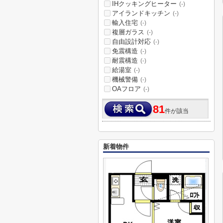
IHクッキングヒーター
(-)
アイランドキッチン
(-)
輸入住宅
(-)
複層ガラス
(-)
自由設計対応
(-)
免震構造
(-)
耐震構造
(-)
給湯室
(-)
機械警備
(-)
OAフロア
(-)
81
件が該当
新着物件