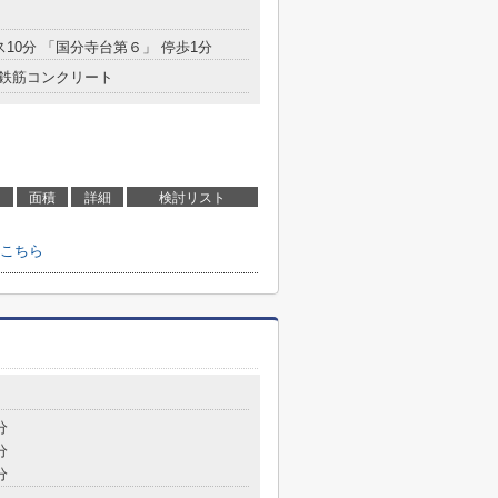
目
ス10分 「国分寺台第６」 停歩1分
鉄筋コンクリート
面積
詳細
検討リスト
こちら
目
分
分
分