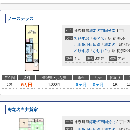
ノーステラス
神奈川県
海老名市
国分南
１丁目
住所
交通
相鉄本線
「
海老名
」駅 徒歩6分
小田急小田原線
「
海老名
」駅 徒
相鉄本線
「
かしわ台
」駅 徒歩30
予定
3階建
木造
築年
階数
構造
所在階
賃料
管理費・共益費
敷金
礼金
間取り
6
万円
0ヶ月
0ヶ月
1階
4,000円
1R
1
海老名白井貸家
神奈川県
海老名市
国分北
２丁目23
住所
交通
小田急小田原線
「
海老名
」駅 徒