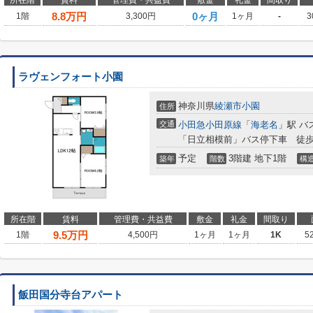
所在階
賃料
管理費・共益費
敷金
礼金
間取り
8.8
万円
0ヶ月
1階
3,300円
1ヶ月
-
3
ラヴェンフォート小園
神奈川県
綾瀬市
小園
住所
交通
小田急小田原線
「
海老名
」駅 バ
「日立相模前」バス停下車 徒歩
予定
3階建 地下1階
築年
階数
構
所在階
賃料
管理費・共益費
敷金
礼金
間取り
9.5
万円
1階
4,500円
1ヶ月
1ヶ月
1K
5
飯田国分寺台アパート