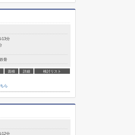
歩13分
分
鉄骨
面積
詳細
検討リスト
ちら
歩12分