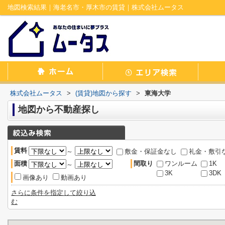
地図検索結果｜海老名市・厚木市の賃貸｜株式会社ムータス
株式会社ムータス
>
(賃貸)地図から探す
>
東海大学
地図から不動産探し
賃料
～
敷金・保証金なし
礼金・敷引
面積
間取り
ワンルーム
1K
～
3K
3DK
画像あり
動画あり
さらに条件を指定して絞り込
む