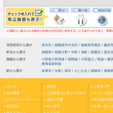
学ぶ
食べる
出かける
※地図上に表示される物件の位置は付近住所に所在することを表すものであり、実際
市区町村から探す
厚木市
/
相模原市中央区
/
相模原市南区
/
藤沢
町名から探す
相模原
/
相模大野
/
中町
/
旭町
/
新横浜
/
国分
路線から探す
小田急小田原線
/
相模線
/
小田急江ノ島線
/
横
東海道新幹線
駅から探す
本厚木
/
矢部
/
厚木
/
かしわ台
/
南橋本
/
東林
ホーム
初期安
お客様の声
会社概要
入居審査でお困りの方向け
スタッフ紹
プライバシーポリシー
保証人不要
周辺施設検
利用規約
即入居可
お問い合わ
サイトマップ
ペット可