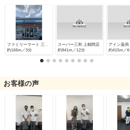
ファミリーマート 三河屋上鶴間店
スーパー三和 上鶴間店
アイン薬局
約166m／3分
約941m／12分
約415m／
お客様の声