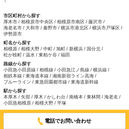
Ｉ
市区町村から探す
厚木市
/
相模原市中央区
/
相模原市南区
/
藤沢市
/
海老名市
/
大和市
/
秦野市
/
横浜市港北区
/
横浜市戸塚区
/
伊勢原市
町名から探す
相模原
/
相模大野
/
中町
/
旭町
/
新横浜
/
国分北
/
松が枝町
/
温水
/
東柏ケ谷
/
福田
路線から探す
小田急小田原線
/
相模線
/
小田急江ノ島線
/
横浜線
/
相鉄本線
/
東海道本線
/
湘南新宿ライン高海
/
ブルーライン
/
東急田園都市線
/
東海道新幹線
駅から探す
本厚木
/
矢部
/
厚木
/
かしわ台
/
南橋本
/
東林間
/
海老名
/
小田急相模原
/
相模大野
/
平塚
電話でお問い合わせ