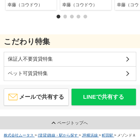
幸藤（コウドウ）
幸藤（コウドウ）
幸藤（コウ
こだわり特集
保証人不要賃貸特集
ペット可賃貸特集
メールで共有する
LINEで共有する
ページトップへ
株式会社ムータス
>
(賃貸)路線・駅から探す
>
JR横浜線
>
町田駅
>
メゾンドＡ