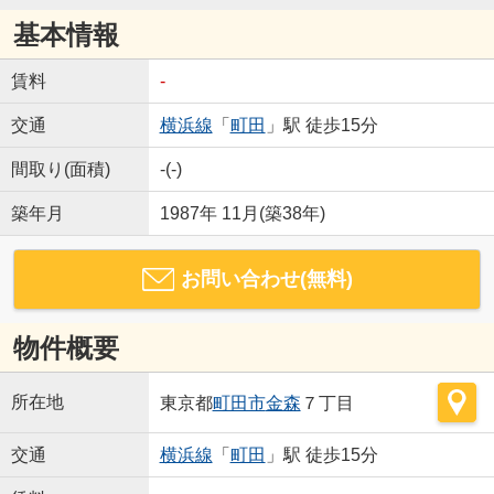
基本情報
賃料
-
交通
横浜線
「
町田
」駅 徒歩15分
間取り(面積)
-(-)
築年月
1987年 11月(築38年)
お問い合わせ(無料)
物件概要
所在地
東京都
町田市
金森
７丁目
交通
横浜線
「
町田
」駅 徒歩15分