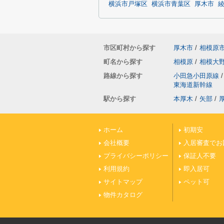
横浜市戸塚区
横浜市青葉区
厚木市
市区町村から探す
厚木市
/
相模原
町名から探す
相模原
/
相模大
路線から探す
小田急小田原線
/
東海道新幹線
駅から探す
本厚木
/
矢部
/
ホーム
初期安
会社概要
入居審査でお
プライバシーポリシー
保証人不要
利用規約
即入居可
サイトマップ
ペット可
物件カタログ