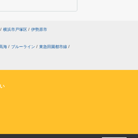
/
横浜市戸塚区
/
伊勢原市
高海
/
ブルーライン
/
東急田園都市線
/
い