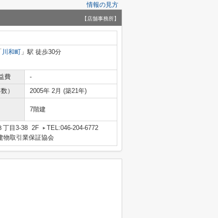
情報の見方
【店舗事務所】
「
川和町
」駅 徒歩30分
益費
-
年数）
2005年 2月 (築21年)
7階建
目3-38 2F
TEL:046-204-6772
地建物取引業保証協会