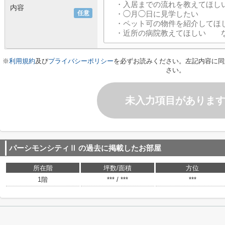
内容
任意
※
利用規約
及び
プライバシーポリシー
を必ずお読みください。左記内容に同
さい。
未入力項目がありま
パーシモンシティⅡ
の過去に掲載したお部屋
所在階
坪数/面積
方位
1階
*** / ***
***