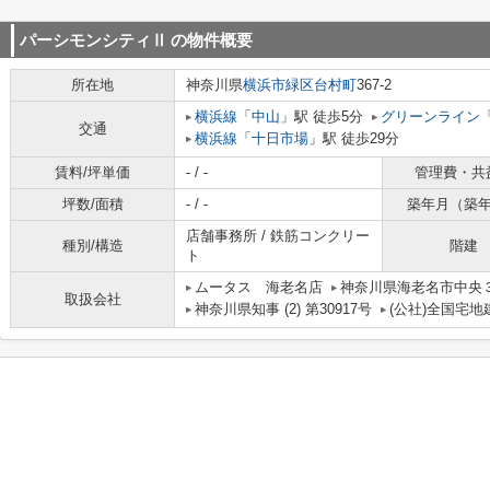
パーシモンシティⅡ
の物件概要
所在地
神奈川県
横浜市緑区
台村町
367-2
横浜線
「
中山
」駅 徒歩5分
グリーンライン
交通
横浜線
「
十日市場
」駅 徒歩29分
賃料/坪単価
- / -
管理費・共
坪数/面積
- / -
築年月（築
店舗事務所 / 鉄筋コンクリー
種別/構造
階建
ト
ムータス 海老名店
神奈川県海老名市中央３丁
取扱会社
神奈川県知事 (2) 第30917号
(公社)全国宅