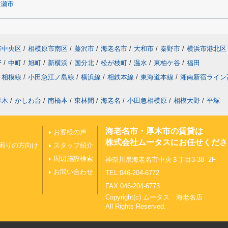
綾瀬市
市中央区
/
相模原市南区
/
藤沢市
/
海老名市
/
大和市
/
秦野市
/
横浜市港北区
野
/
中町
/
旭町
/
新横浜
/
国分北
/
松が枝町
/
温水
/
東柏ケ谷
/
福田
相模線
/
小田急江ノ島線
/
横浜線
/
相鉄本線
/
東海道本線
/
湘南新宿ライン
厚木
/
かしわ台
/
南橋本
/
東林間
/
海老名
/
小田急相模原
/
相模大野
/
平塚
海老名市・厚木市の賃貸は
お客様の声
株式会社ムータスにお任せくださ
困りの方向け
スタッフ紹介
周辺施設検索
神奈川県海老名市中央３丁目3-38 2F
お問い合わせ
TEL:046-204-6772
FAX:046-204-6773
Copyright(c) ムータス 海老名店
All Rights Reserved.