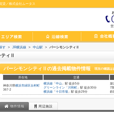
賃貸／株式会社ムータス
営
探す
>
JR横浜線
>
中山駅
>
パーシモンシティⅡ
シティⅡ
パーシモンシティⅡ
の過去掲載物件情報
現況の確認は
所在地
交通
横浜線
「
中山
」駅 徒歩5分
築
神奈川県
横浜市緑区
台村町
グリーンライン
「
川和町
」駅 徒歩30分
7
367-2
横浜線
「
十日市場
」駅 徒歩29分
鉄
物件情報
周辺施設