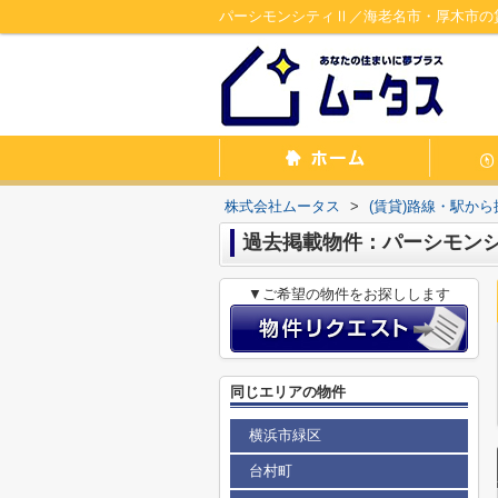
パーシモンシティⅡ／海老名市・厚木市の
株式会社ムータス
>
(賃貸)路線・駅から
過去掲載物件：パーシモン
▼ご希望の物件をお探しします
同じエリアの物件
横浜市緑区
台村町