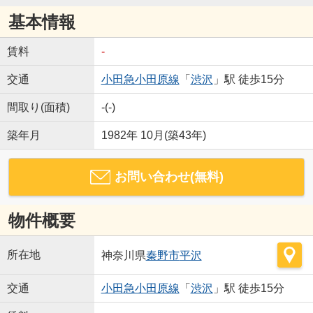
基本情報
賃料
-
交通
小田急小田原線
「
渋沢
」駅 徒歩15分
間取り(面積)
-(-)
築年月
1982年 10月(築43年)
お問い合わせ(無料)
物件概要
所在地
神奈川県
秦野市
平沢
交通
小田急小田原線
「
渋沢
」駅 徒歩15分