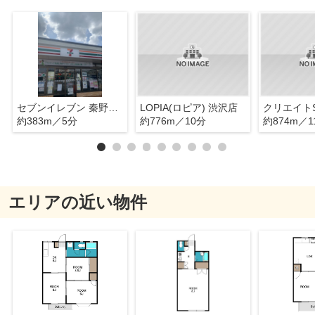
セブンイレブン 秦野渋沢2丁目店
LOPIA(ロピア) 渋沢店
約383m／5分
約776m／10分
約874m／1
エリアの近い物件