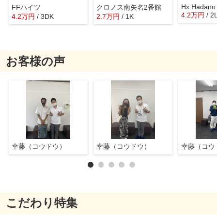
Hx Hadano
FFハイツ
クロノス南矢名2番館
4.2
万
円
/ 2
4.2
万
円
/ 3DK
2.7
万
円
/ 1K
お客様の声
幸藤（コウドウ）
幸藤（コウドウ）
幸藤（コウ
こだわり特集