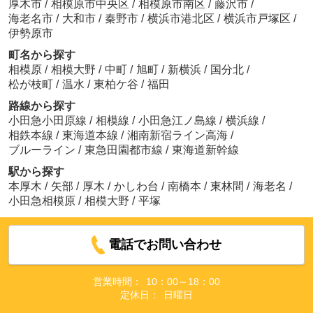
厚木市
/
相模原市中央区
/
相模原市南区
/
藤沢市
/
海老名市
/
大和市
/
秦野市
/
横浜市港北区
/
横浜市戸塚区
/
伊勢原市
町名から探す
相模原
/
相模大野
/
中町
/
旭町
/
新横浜
/
国分北
/
松が枝町
/
温水
/
東柏ケ谷
/
福田
路線から探す
小田急小田原線
/
相模線
/
小田急江ノ島線
/
横浜線
/
相鉄本線
/
東海道本線
/
湘南新宿ライン高海
/
ブルーライン
/
東急田園都市線
/
東海道新幹線
駅から探す
本厚木
/
矢部
/
厚木
/
かしわ台
/
南橋本
/
東林間
/
海老名
/
小田急相模原
/
相模大野
/
平塚
電話でお問い合わせ
営業時間：
10：00～18：00
定休日：
日曜日