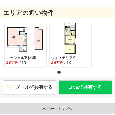
エリアの近い物件
ロッシェル東林間I
ウィステリアK
3.9
万
円
/ 1R
3.6
万
円
/ 1K
メールで共有する
LINEで共有する
ページトップへ