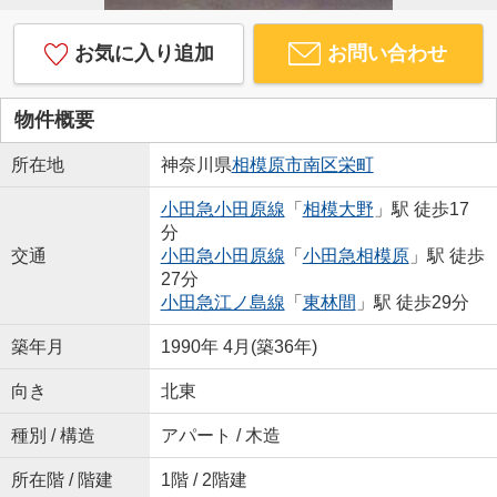
お気に入り追加
お問い合わせ
物件概要
所在地
神奈川県
相模原市南区
栄町
小田急小田原線
「
相模大野
」駅 徒歩17
分
交通
小田急小田原線
「
小田急相模原
」駅 徒歩
27分
小田急江ノ島線
「
東林間
」駅 徒歩29分
築年月
1990年 4月(築36年)
向き
北東
種別 / 構造
アパート / 木造
所在階 / 階建
1階 / 2階建