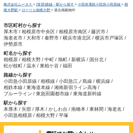
株式会社ムータス
>
(賃貸)路線・駅から探す
>
小田急電鉄小田急小田原線
>
相
模大野駅
>
ローリエ相模大野
>
過去掲載物件
市区町村から探す
厚木市
/
相模原市中央区
/
相模原市南区
/
藤沢市
/
海老名市
/
大和市
/
秦野市
/
横浜市港北区
/
横浜市戸塚区
/
伊勢原市
町名から探す
相模原
/
相模大野
/
中町
/
旭町
/
新横浜
/
国分北
/
松が枝町
/
温水
/
東柏ケ谷
/
福田
路線から探す
小田急小田原線
/
相模線
/
小田急江ノ島線
/
横浜線
/
相鉄本線
/
東海道本線
/
湘南新宿ライン高海
/
ブルーライン
/
東急田園都市線
/
東海道新幹線
駅から探す
本厚木
/
矢部
/
厚木
/
かしわ台
/
南橋本
/
東林間
/
海老名
/
小田急相模原
/
相模大野
/
平塚