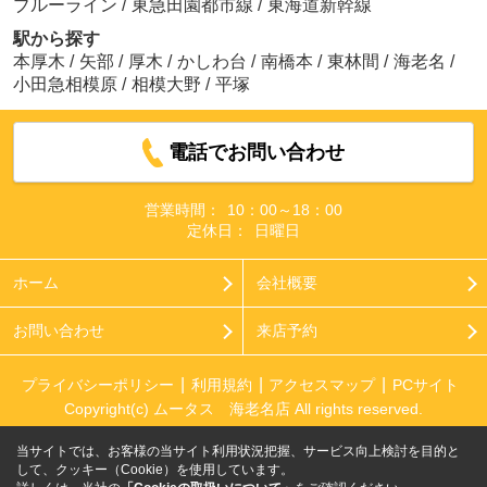
ブルーライン
/
東急田園都市線
/
東海道新幹線
駅から探す
本厚木
/
矢部
/
厚木
/
かしわ台
/
南橋本
/
東林間
/
海老名
/
小田急相模原
/
相模大野
/
平塚
電話でお問い合わせ
営業時間：
10：00～18：00
定休日：
日曜日
ホーム
会社概要
お問い合わせ
来店予約
プライバシーポリシー
利用規約
アクセスマップ
PCサイト
Copyright(c) ムータス 海老名店 All rights reserved.
当サイトでは、お客様の当サイト利用状況把握、サービス向上検討を目的と
して、クッキー（Cookie）を使用しています。