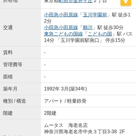
所在地
東京都
町田市
金井ヶ丘
２丁目
小田急小田原線
「
玉川学園前
」駅 徒歩1
2分
交通
小田急小田原線
「
鶴川
」駅 徒歩30分
東急こどもの国線
「
こどもの国
」駅 バス
14分 「玉川学園前駅南口」 停歩15分
賃料
-
管理費等
-
面積
-
築年月
1992年 3月(築34年)
種別 / 構造
アパート / 軽量鉄骨
階建
2階建
ムータス 海老名店
神奈川県海老名市中央３丁目3-38 2F