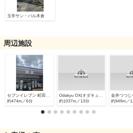
玉学サン・パル木倉
周辺施設
セブンイレブン 町田金井ヶ丘店
Odakyu OX(オダキュウ オーエックス) 玉川学園店
金井つつじ
約474m／6分
約1037m／13分
約949m／1