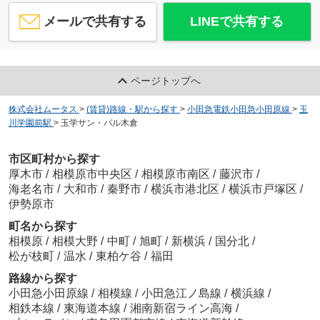
メールで共有する
LINEで共有する
ページトップへ
株式会社ムータス
>
(賃貸)路線・駅から探す
>
小田急電鉄小田急小田原線
>
玉
川学園前駅
>
玉学サン・パル木倉
市区町村から探す
厚木市
/
相模原市中央区
/
相模原市南区
/
藤沢市
/
海老名市
/
大和市
/
秦野市
/
横浜市港北区
/
横浜市戸塚区
/
伊勢原市
町名から探す
相模原
/
相模大野
/
中町
/
旭町
/
新横浜
/
国分北
/
松が枝町
/
温水
/
東柏ケ谷
/
福田
路線から探す
小田急小田原線
/
相模線
/
小田急江ノ島線
/
横浜線
/
相鉄本線
/
東海道本線
/
湘南新宿ライン高海
/