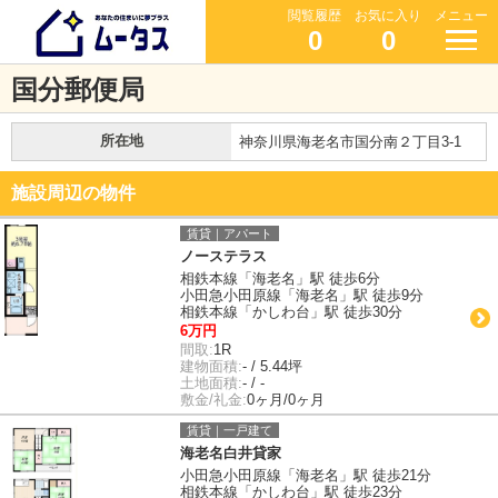
閲覧履歴
お気に入り
メニュー
0
0
国分郵便局
所在地
神奈川県海老名市国分南２丁目3-1
施設周辺の物件
賃貸｜アパート
ノーステラス
相鉄本線「海老名」駅 徒歩6分
小田急小田原線「海老名」駅 徒歩9分
相鉄本線「かしわ台」駅 徒歩30分
6万円
間取:
1R
建物面積:
- / 5.44坪
土地面積:
- / -
敷金/礼金:
0ヶ月/0ヶ月
賃貸｜一戸建て
海老名白井貸家
小田急小田原線「海老名」駅 徒歩21分
相鉄本線「かしわ台」駅 徒歩23分