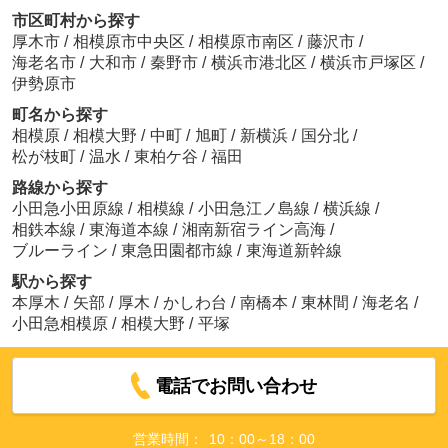
市区町村から探す
厚木市
/
相模原市中央区
/
相模原市南区
/
藤沢市
/
海老名市
/
大和市
/
秦野市
/
横浜市港北区
/
横浜市戸塚区
/
伊勢原市
町名から探す
相模原
/
相模大野
/
中町
/
旭町
/
新横浜
/
国分北
/
松が枝町
/
温水
/
東柏ケ谷
/
福田
路線から探す
小田急小田原線
/
相模線
/
小田急江ノ島線
/
横浜線
/
相鉄本線
/
東海道本線
/
湘南新宿ライン高海
/
ブルーライン
/
東急田園都市線
/
東海道新幹線
駅から探す
本厚木
/
矢部
/
厚木
/
かしわ台
/
南橋本
/
東林間
/
海老名
/
小田急相模原
/
相模大野
/
平塚
電話でお問い合わせ
営業時間：
10：00～18：00