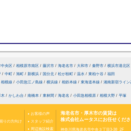
市中央区
/
相模原市南区
/
藤沢市
/
海老名市
/
大和市
/
秦野市
/
横浜市港北区
野
/
中町
/
旭町
/
新横浜
/
国分北
/
松が枝町
/
温水
/
東柏ケ谷
/
福田
相模線
/
小田急江ノ島線
/
横浜線
/
相鉄本線
/
東海道本線
/
湘南新宿ライン
厚木
/
かしわ台
/
南橋本
/
東林間
/
海老名
/
小田急相模原
/
相模大野
/
平塚
海老名市・厚木市の賃貸は
お客様の声
株式会社ムータスにお任せくださ
困りの方向け
スタッフ紹介
周辺施設検索
神奈川県海老名市中央３丁目3-38 2F