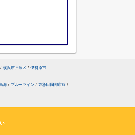
/
横浜市戸塚区
/
伊勢原市
高海
/
ブルーライン
/
東急田園都市線
/
い