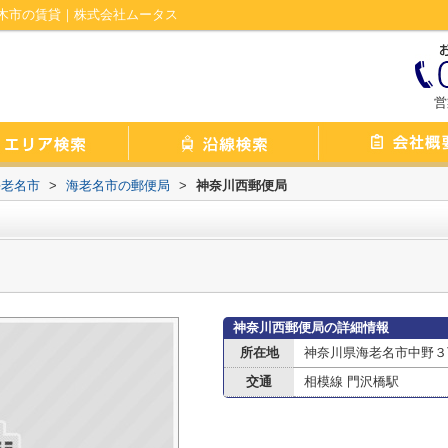
木市の賃貸｜株式会社ムータス
営
海老名市
>
海老名市の郵便局
>
神奈川西郵便局
神奈川西郵便局の詳細情報
所在地
神奈川県海老名市中野３丁
交通
相模線 門沢橋駅