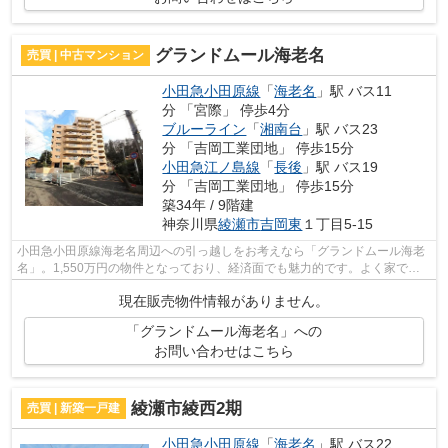
グランドムール海老名
売買 | 中古マンション
小田急小田原線
「
海老名
」駅 バス11
分 「宮際」 停歩4分
ブルーライン
「
湘南台
」駅 バス23
分 「吉岡工業団地」 停歩15分
小田急江ノ島線
「
長後
」駅 バス19
分 「吉岡工業団地」 停歩15分
築34年 / 9階建
神奈川県
綾瀬市
吉岡東
１丁目5-15
小田急小田原線海老名周辺への引っ越しをお考えなら「グランドムール海老
名」。1,550万円の物件となっており、経済面でも魅力的です。よく家で料
理をするという方に嬉しいシステムキッ...
現在販売物件情報がありません。
「グランドムール海老名」への
お問い合わせはこちら
綾瀬市綾西2期
売買 | 新築一戸建
小田急小田原線
「
海老名
」駅 バス22