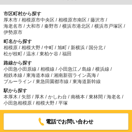
市区町村から探す
厚木市
/
相模原市中央区
/
相模原市南区
/
藤沢市
/
海老名市
/
大和市
/
秦野市
/
横浜市港北区
/
横浜市戸塚区
/
伊勢原市
町名から探す
相模原
/
相模大野
/
中町
/
旭町
/
新横浜
/
国分北
/
松が枝町
/
温水
/
東柏ケ谷
/
福田
路線から探す
小田急小田原線
/
相模線
/
小田急江ノ島線
/
横浜線
/
相鉄本線
/
東海道本線
/
湘南新宿ライン高海
/
ブルーライン
/
東急田園都市線
/
東海道新幹線
駅から探す
本厚木
/
矢部
/
厚木
/
かしわ台
/
南橋本
/
東林間
/
海老名
/
小田急相模原
/
相模大野
/
平塚
電話でお問い合わせ