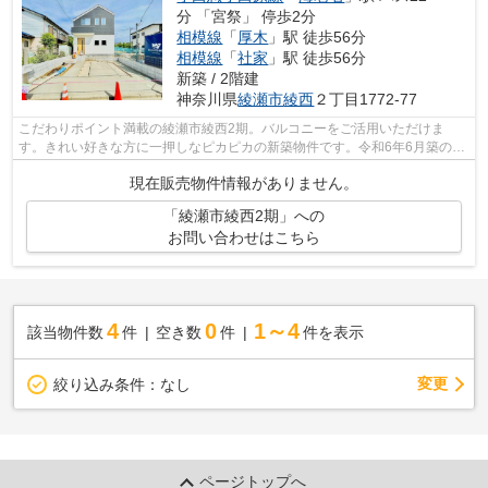
分 「宮祭」 停歩2分
相模線
「
厚木
」駅 徒歩56分
相模線
「
社家
」駅 徒歩56分
新築 / 2階建
神奈川県
綾瀬市
綾西
２丁目1772-77
こだわりポイント満載の綾瀬市綾西2期。バルコニーをご活用いただけま
す。きれい好きな方に一押しなピカピカの新築物件です。令和6年6月築の物
件で、多くのお問い合わせをいただいてお...
現在販売物件情報がありません。
「綾瀬市綾西2期」への
お問い合わせはこちら
4
0
1～4
該当物件数
件
空き数
件
件を表示
変更
絞り込み条件：
なし
ページトップへ