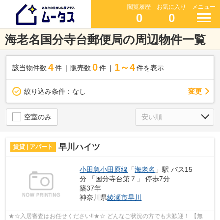
閲覧履歴
お気に入り
メニュー
0
0
海老名国分寺台郵便局の周辺物件一覧
4
0
1～4
該当物件数
件
販売数
件
件を表示
変更
絞り込み条件：
なし
空室のみ
早川ハイツ
賃貸 | アパート
小田急小田原線
「
海老名
」駅 バス15
分 「国分寺台第７」 停歩7分
築37年
神奈川県
綾瀬市
早川
★☆入居審査はお任せください‼★☆ どんなご状況の方でも大歓迎！ 【無