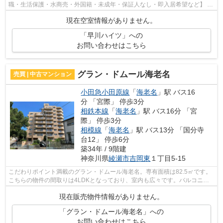
職・生活保護・水商売・外国籍・未成年・保証人なし・即入居希望など】 ネ
ット非公開の物件からもお探し致します‼ ...
現在空室情報がありません。
「早川ハイツ」への
お問い合わせはこちら
グラン・ドムール海老名
売買 | 中古マンション
小田急小田原線
「
海老名
」駅 バス16
分 「宮際」 停歩3分
相鉄本線
「
海老名
」駅 バス16分 「宮
際」 停歩3分
相模線
「
海老名
」駅 バス13分 「国分寺
台12」 停歩6分
築34年 / 9階建
神奈川県
綾瀬市
吉岡東
１丁目5-15
こだわりポイント満載のグラン・ドムール海老名。専有面積は82.5㎡です。
こちらの物件の間取りは4LDKとなっており、室内も広々です。バルコニー
が付いています。小田急小田原線海老名...
現在販売物件情報がありません。
「グラン・ドムール海老名」への
お問い合わせはこちら