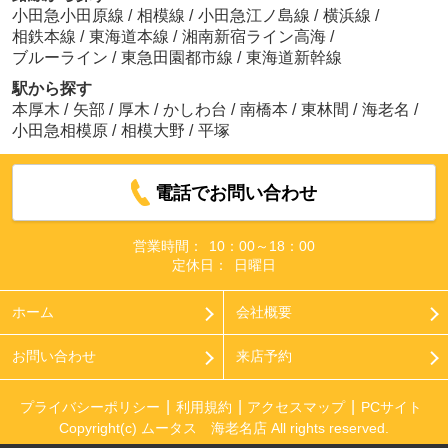
小田急小田原線
/
相模線
/
小田急江ノ島線
/
横浜線
/
相鉄本線
/
東海道本線
/
湘南新宿ライン高海
/
ブルーライン
/
東急田園都市線
/
東海道新幹線
駅から探す
本厚木
/
矢部
/
厚木
/
かしわ台
/
南橋本
/
東林間
/
海老名
/
小田急相模原
/
相模大野
/
平塚
電話でお問い合わせ
営業時間：
10：00～18：00
定休日：
日曜日
ホーム
会社概要
お問い合わせ
来店予約
プライバシーポリシー
利用規約
アクセスマップ
PCサイト
Copyright(c) ムータス 海老名店 All rights reserved.