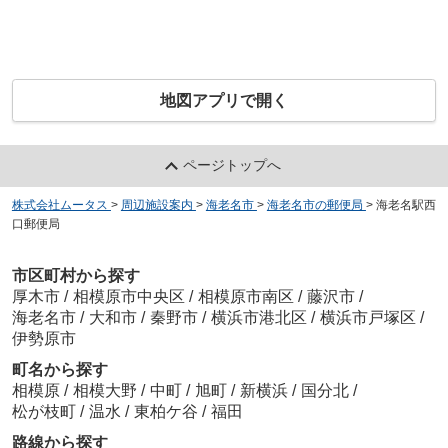
地図アプリで開く
ページトップへ
株式会社ムータス
>
周辺施設案内
>
海老名市
>
海老名市の郵便局
>
海老名駅西
口郵便局
市区町村から探す
厚木市
/
相模原市中央区
/
相模原市南区
/
藤沢市
/
海老名市
/
大和市
/
秦野市
/
横浜市港北区
/
横浜市戸塚区
/
伊勢原市
町名から探す
相模原
/
相模大野
/
中町
/
旭町
/
新横浜
/
国分北
/
松が枝町
/
温水
/
東柏ケ谷
/
福田
路線から探す