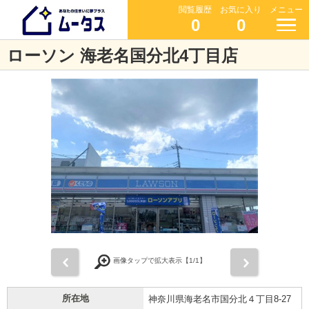
閲覧履歴
お気に入り
メニュー
0
0
ローソン 海老名国分北4丁目店
前
次
画像タップで拡大表示【
1
/1】
所在地
神奈川県海老名市国分北４丁目8-27