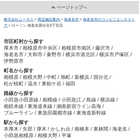
ページトップへ
株式会社ムータス
>
周辺施設案内
>
海老名市
>
海老名市のコンビニエンススト
ア
>
ローソン 海老名国分北4丁目店
市区町村から探す
厚木市
/
相模原市中央区
/
相模原市南区
/
藤沢市
/
海老名市
/
大和市
/
秦野市
/
横浜市港北区
/
横浜市戸塚区
/
伊勢原市
町名から探す
相模原
/
相模大野
/
中町
/
旭町
/
新横浜
/
国分北
/
松が枝町
/
温水
/
東柏ケ谷
/
福田
路線から探す
小田急小田原線
/
相模線
/
小田急江ノ島線
/
横浜線
/
相鉄本線
/
東海道本線
/
湘南新宿ライン高海
/
ブルーライン
/
東急田園都市線
/
東海道新幹線
駅から探す
本厚木
/
矢部
/
厚木
/
かしわ台
/
南橋本
/
東林間
/
海老名
/
小田急相模原
/
相模大野
/
平塚