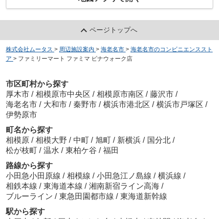
ページトップへ
株式会社ムータス
>
周辺施設案内
>
海老名市
>
海老名市のコンビニエンススト
ア
>
ファミリーマート ファミマ ビナウォーク店
市区町村から探す
厚木市
/
相模原市中央区
/
相模原市南区
/
藤沢市
/
海老名市
/
大和市
/
秦野市
/
横浜市港北区
/
横浜市戸塚区
/
伊勢原市
町名から探す
相模原
/
相模大野
/
中町
/
旭町
/
新横浜
/
国分北
/
松が枝町
/
温水
/
東柏ケ谷
/
福田
路線から探す
小田急小田原線
/
相模線
/
小田急江ノ島線
/
横浜線
/
相鉄本線
/
東海道本線
/
湘南新宿ライン高海
/
ブルーライン
/
東急田園都市線
/
東海道新幹線
駅から探す