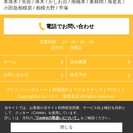
本厚木
/
矢部
/
厚木
/
かしわ台
/
南橋本
/
東林間
/
海老名
/
小田急相模原
/
相模大野
/
平塚
電話でお問い合わせ
営業時間：
10：00～18：00
定休日：
日曜日
ホーム
会社概要
お問い合わせ
来店予約
プライバシーポリシー
利用規約
アクセスマップ
PCサイト
Copyright(c) ムータス 海老名店 All rights reserved.
当サイトでは、お客様の当サイト利用状況把握、サービス向上検討を目的と
して、クッキー（Cookie）を使用しています。
詳しくは、当社の
「Cookieの取扱いについて」
をご確認ください。
閉じる