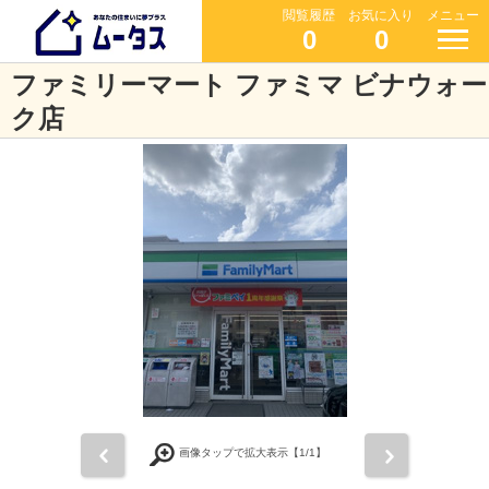
閲覧履歴
お気に入り
メニュー
0
0
ファミリーマート ファミマ ビナウォー
ク店
前
次
画像タップで拡大表示【
1
/1】