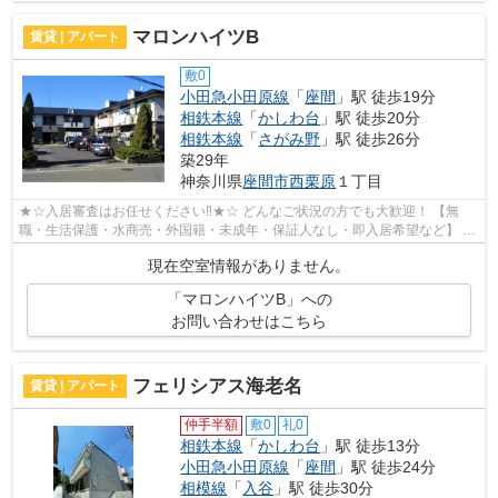
マロンハイツB
賃貸 | アパート
敷0
小田急小田原線
「
座間
」駅 徒歩19分
相鉄本線
「
かしわ台
」駅 徒歩20分
相鉄本線
「
さがみ野
」駅 徒歩26分
築29年
神奈川県
座間市
西栗原
１丁目
★☆入居審査はお任せください‼★☆ どんなご状況の方でも大歓迎！ 【無
職・生活保護・水商売・外国籍・未成年・保証人なし・即入居希望など】 ネ
ット非公開の物件からもお探し致します‼ ...
現在空室情報がありません。
「マロンハイツB」への
お問い合わせはこちら
フェリシアス海老名
賃貸 | アパート
仲手半額
敷0
礼0
相鉄本線
「
かしわ台
」駅 徒歩13分
小田急小田原線
「
座間
」駅 徒歩24分
相模線
「
入谷
」駅 徒歩30分