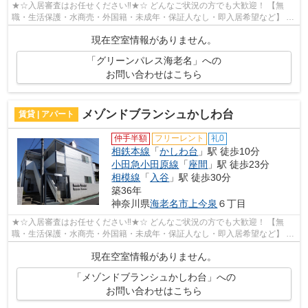
★☆入居審査はお任せください‼★☆ どんなご状況の方でも大歓迎！ 【無
職・生活保護・水商売・外国籍・未成年・保証人なし・即入居希望など】 ネ
ット非公開の物件からもお探し致します‼ ...
現在空室情報がありません。
「グリーンパレス海老名」への
お問い合わせはこちら
メゾンドブランシュかしわ台
賃貸 | アパート
仲手半額
フリーレント
礼0
相鉄本線
「
かしわ台
」駅 徒歩10分
小田急小田原線
「
座間
」駅 徒歩23分
相模線
「
入谷
」駅 徒歩30分
築36年
神奈川県
海老名市
上今泉
６丁目
★☆入居審査はお任せください‼★☆ どんなご状況の方でも大歓迎！ 【無
職・生活保護・水商売・外国籍・未成年・保証人なし・即入居希望など】 ネ
ット非公開の物件からもお探し致します‼ ...
現在空室情報がありません。
「メゾンドブランシュかしわ台」への
お問い合わせはこちら