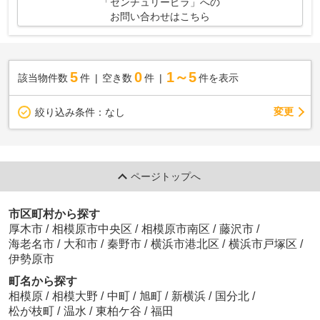
「センチュリーピラ」への
お問い合わせはこちら
5
0
1～5
該当物件数
件
空き数
件
件を表示
変更
絞り込み条件：
なし
ページトップへ
市区町村から探す
厚木市
/
相模原市中央区
/
相模原市南区
/
藤沢市
/
海老名市
/
大和市
/
秦野市
/
横浜市港北区
/
横浜市戸塚区
/
伊勢原市
町名から探す
相模原
/
相模大野
/
中町
/
旭町
/
新横浜
/
国分北
/
松が枝町
/
温水
/
東柏ケ谷
/
福田