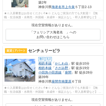
築2年
神奈川県
海老名市
上今泉
５丁目2-13
★☆入居審査はお任せください‼★☆ どんなご状況の方でも大歓迎！ 【無
職・生活保護・水商売・外国籍・未成年・保証人なし・即入居希望など】 ネ
ット非公開の物件からもお探し致します‼ ...
現在空室情報がありません。
「フェリシアス海老名 」への
お問い合わせはこちら
センチュリーピラ
賃貸 | アパート
敷0
礼0
相鉄本線
「
かしわ台
」駅 徒歩10分
相鉄本線
「
さがみ野
」駅 徒歩19分
小田急小田原線
「
座間
」駅 徒歩28分
築39年
神奈川県
座間市
南栗原
６丁目
★☆入居審査はお任せください‼★☆ どんなご状況の方でも大歓迎！ 【無
職・生活保護・水商売・外国籍・未成年・保証人なし・即入居希望など】 ネ
ット非公開の物件からもお探し致します‼ ...
現在空室情報がありません。