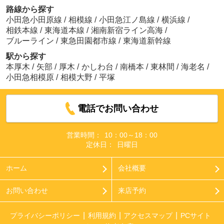
路線から探す
小田急小田原線
/
相模線
/
小田急江ノ島線
/
横浜線
/
相鉄本線
/
東海道本線
/
湘南新宿ライン高海
/
ブルーライン
/
東急田園都市線
/
東海道新幹線
駅から探す
本厚木
/
矢部
/
厚木
/
かしわ台
/
南橋本
/
東林間
/
海老名
/
小田急相模原
/
相模大野
/
平塚
電話でお問い合わせ
営業時間：
10：00～18：00
定休日：
日曜日
ホーム
会社概要
お問い合わせ
来店予約
プライバシーポリシー
利用規約
アクセスマップ
PCサイト