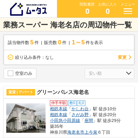
閲覧履歴
お気に入り
メニュー
0
0
業務スーパー 海老名店の周辺物件一覧
5
0
1～5
該当物件数
件
販売数
件
件を表示
変更
絞り込み条件：
なし
空室のみ
グリーンパレス海老名
賃貸 | アパート
仲手半額
敷0
礼0
相鉄本線
「
かしわ台
」駅 徒歩10分
相鉄本線
「
さがみ野
」駅 徒歩20分
小田急小田原線
「
座間
」駅 徒歩29分
築35年
神奈川県
海老名市
上今泉
６丁目