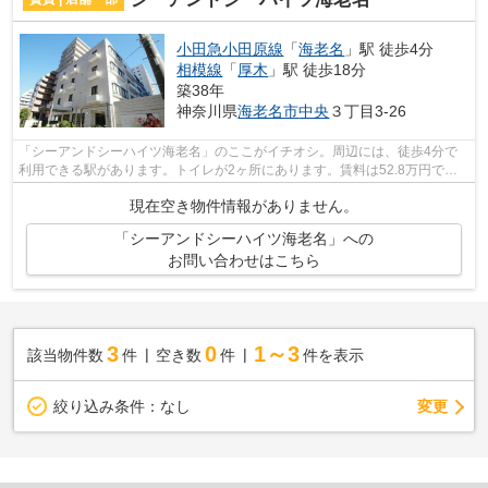
小田急小田原線
「
海老名
」駅 徒歩4分
相模線
「
厚木
」駅 徒歩18分
築38年
神奈川県
海老名市
中央
３丁目3-26
「シーアンドシーハイツ海老名」のここがイチオシ。周辺には、徒歩4分で
利用できる駅があります。トイレが2ヶ所にあります。賃料は52.8万円で
す。駅が周辺に2つあるので行動範囲が広が...
現在空き物件情報がありません。
「シーアンドシーハイツ海老名」への
お問い合わせはこちら
3
0
1～3
該当物件数
件
空き数
件
件を表示
変更
絞り込み条件：
なし