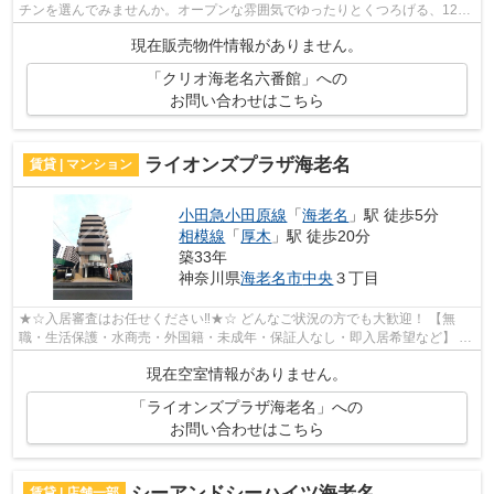
チンを選んでみませんか。オープンな雰囲気でゆったりとくつろげる、12帖
以上のLDKとなっております。きれいで...
現在販売物件情報がありません。
「クリオ海老名六番館」への
お問い合わせはこちら
ライオンズプラザ海老名
賃貸 | マンション
小田急小田原線
「
海老名
」駅 徒歩5分
相模線
「
厚木
」駅 徒歩20分
築33年
神奈川県
海老名市
中央
３丁目
★☆入居審査はお任せください‼★☆ どんなご状況の方でも大歓迎！ 【無
職・生活保護・水商売・外国籍・未成年・保証人なし・即入居希望など】 ネ
ット非公開の物件からもお探し致します‼ ...
現在空室情報がありません。
「ライオンズプラザ海老名」への
お問い合わせはこちら
シーアンドシーハイツ海老名
賃貸 | 店舗一部