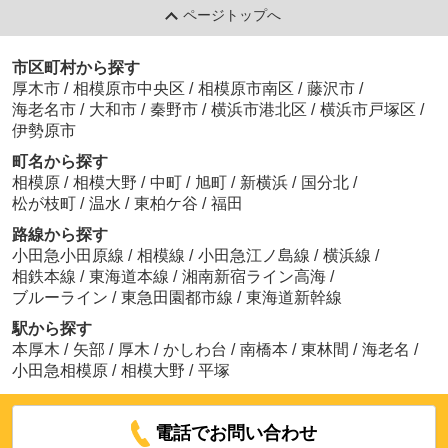
ページトップへ
市区町村から探す
厚木市
/
相模原市中央区
/
相模原市南区
/
藤沢市
/
海老名市
/
大和市
/
秦野市
/
横浜市港北区
/
横浜市戸塚区
/
伊勢原市
町名から探す
相模原
/
相模大野
/
中町
/
旭町
/
新横浜
/
国分北
/
松が枝町
/
温水
/
東柏ケ谷
/
福田
路線から探す
小田急小田原線
/
相模線
/
小田急江ノ島線
/
横浜線
/
相鉄本線
/
東海道本線
/
湘南新宿ライン高海
/
ブルーライン
/
東急田園都市線
/
東海道新幹線
駅から探す
本厚木
/
矢部
/
厚木
/
かしわ台
/
南橋本
/
東林間
/
海老名
/
小田急相模原
/
相模大野
/
平塚
電話でお問い合わせ