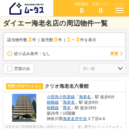
閲覧履歴
お気に入り
メニュー
0
0
ダイエー海老名店の周辺物件一覧
3
0
1～3
該当物件数
件
販売数
件
件を表示
変更
絞り込み条件：
なし
空室のみ
クリオ海老名六番館
売買 | 中古マンション
小田急小田原線
「
海老名
」駅 徒歩6分
相模線
「
海老名
」駅 徒歩9分
相模線
「
厚木
」駅 徒歩18分
築26年 / 15階建
神奈川県
海老名市
中央
３丁目4-6
日常生活で利用頻度の高い水回りだからこそ、使い勝手のいいシステムキッ