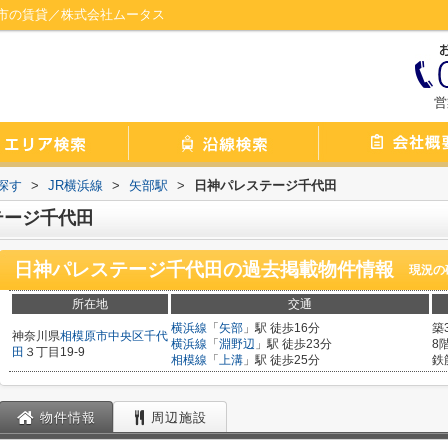
市の賃貸／株式会社ムータス
営
探す
>
JR横浜線
>
矢部駅
>
日神パレステージ千代田
テージ千代田
日神パレステージ千代田
の過去掲載物件情報
現況の
所在地
交通
横浜線
「
矢部
」駅 徒歩16分
築
神奈川県
相模原市中央区
千代
横浜線
「
淵野辺
」駅 徒歩23分
8
田
３丁目19-9
相模線
「
上溝
」駅 徒歩25分
鉄
物件情報
周辺施設