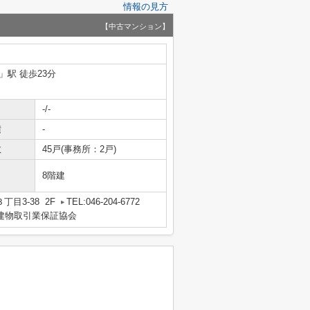
情報の見方
【中古マンション】
」駅 徒歩23分
-/-
積
-
数
45戸(事務所：2戸)
8階建
目3-38 2F
TEL:046-204-6772
地建物取引業保証協会