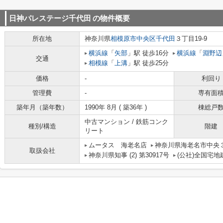
日神パレステージ千代田
の物件概要
所在地
神奈川県
相模原市中央区
千代田
３丁目19-9
横浜線
「
矢部
」駅 徒歩16分
横浜線
「
淵野辺
交通
相模線
「
上溝
」駅 徒歩25分
価格
-
利回り
管理費
-
専有面
築年月（築年数）
1990年 8月 ( 築36年 )
棟総戸
中古マンション / 鉄筋コンク
種別/構造
階建
リート
ムータス 海老名店
神奈川県海老名市中央３丁
取扱会社
神奈川県知事 (2) 第30917号
(公社)全国宅