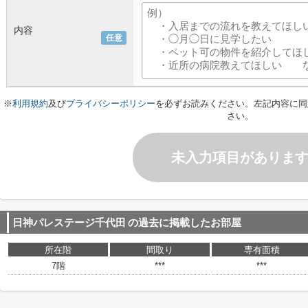
内容
任意
※
利用規約
及び
プライバシーポリシー
を必ずお読みください。左記内容に同
さい。
未入力項目がありま
日神パレステージ千代田
の過去に掲載したお部屋
所在階
間取り
専有面積
7階
***
***