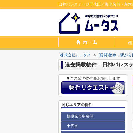
日神パレステージ千代田／海老名市・厚木
株式会社ムータス
>
(賃貸)路線・駅から
過去掲載物件：日神パレス
▼ご希望の物件をお探しします
同じエリアの物件
相模原市中央区
千代田