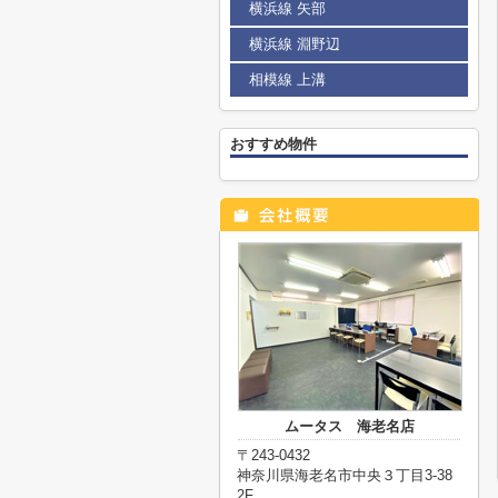
横浜線 矢部
横浜線 淵野辺
相模線 上溝
おすすめ物件
ムータス 海老名店
〒243-0432
神奈川県海老名市中央３丁目3-38
2F