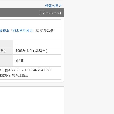
情報の見方
【中古マンション】
新横浜
「
羽沢横浜国大
」駅 徒歩20分
-
年数）
1993年 6月 ( 築33年 )
7階建
目3-38 2F
TEL:046-204-6772
地建物取引業保証協会