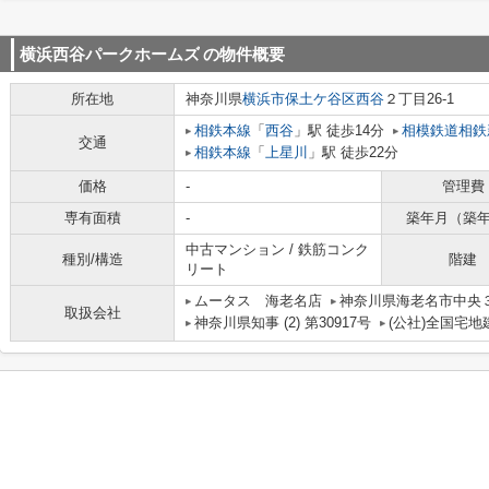
横浜西谷パークホームズ
の物件概要
所在地
神奈川県
横浜市保土ケ谷区
西谷
２丁目26-1
相鉄本線
「
西谷
」駅 徒歩14分
相模鉄道相鉄
交通
相鉄本線
「
上星川
」駅 徒歩22分
価格
-
管理費
専有面積
-
築年月（築
中古マンション / 鉄筋コンク
種別/構造
階建
リート
ムータス 海老名店
神奈川県海老名市中央３丁
取扱会社
神奈川県知事 (2) 第30917号
(公社)全国宅