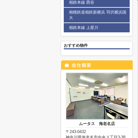
相鉄本線 西谷
相模鉄道相鉄新横浜 羽沢横浜国
大
相鉄本線 上星川
おすすめ物件
ムータス 海老名店
〒243-0432
神奈川県海老名市中央３丁目3-38