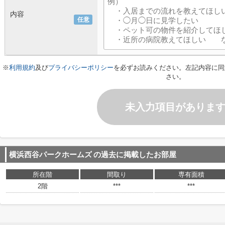
内容
任意
※
利用規約
及び
プライバシーポリシー
を必ずお読みください。左記内容に同
さい。
未入力項目がありま
横浜西谷パークホームズ
の過去に掲載したお部屋
所在階
間取り
専有面積
2階
***
***