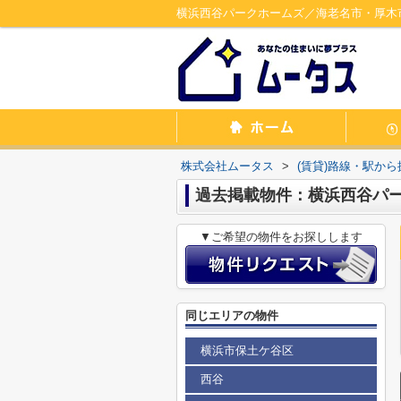
横浜西谷パークホームズ／海老名市・厚木
株式会社ムータス
>
(賃貸)路線・駅から
過去掲載物件：横浜西谷パ
▼ご希望の物件をお探しします
同じエリアの物件
横浜市保土ケ谷区
西谷