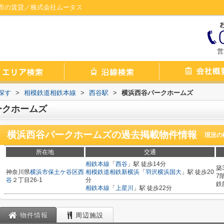
市の賃貸／株式会社ムータス
営
探す
>
相模鉄道相鉄本線
>
西谷駅
>
横浜西谷パークホームズ
ークホームズ
横浜西谷パークホームズ
の過去掲載物件情報
現況の
所在地
交通
相鉄本線
「
西谷
」駅 徒歩14分
築
神奈川県
横浜市保土ケ谷区
西
相模鉄道相鉄新横浜
「
羽沢横浜国大
」駅 徒歩20
7
谷
２丁目26-1
分
鉄
相鉄本線
「
上星川
」駅 徒歩22分
物件情報
周辺施設