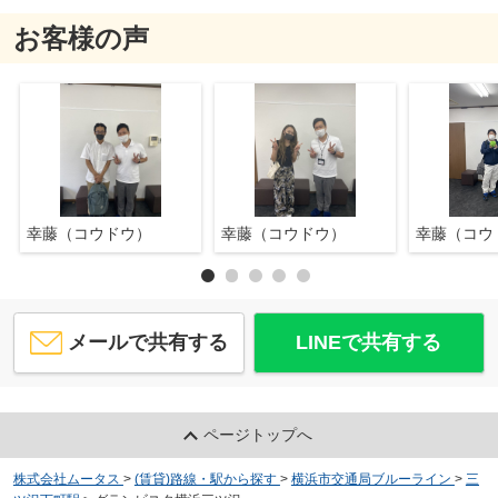
お客様の声
幸藤（コウドウ）
幸藤（コウドウ）
幸藤（コウ
メールで共有する
LINEで共有する
ページトップへ
株式会社ムータス
>
(賃貸)路線・駅から探す
>
横浜市交通局ブルーライン
>
三