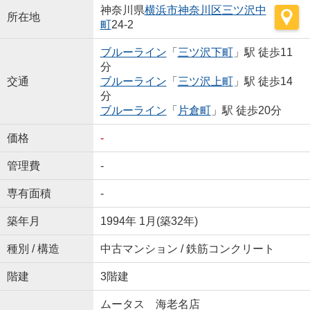
神奈川県
横浜市神奈川区
三ツ沢中
所在地
町
24-2
ブルーライン
「
三ツ沢下町
」駅 徒歩11
分
交通
ブルーライン
「
三ツ沢上町
」駅 徒歩14
分
ブルーライン
「
片倉町
」駅 徒歩20分
価格
-
管理費
-
専有面積
-
築年月
1994年 1月(築32年)
種別 / 構造
中古マンション / 鉄筋コンクリート
階建
3階建
ムータス 海老名店