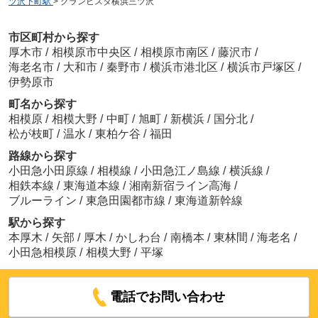
ツ沢下町駅
>
グランビスタ横浜三ツ沢
市区町村から探す
厚木市
/
相模原市中央区
/
相模原市南区
/
藤沢市
/
海老名市
/
大和市
/
秦野市
/
横浜市港北区
/
横浜市戸塚区
/
伊勢原市
町名から探す
相模原
/
相模大野
/
中町
/
旭町
/
新横浜
/
国分北
/
松が枝町
/
温水
/
東柏ケ谷
/
福田
路線から探す
小田急小田原線
/
相模線
/
小田急江ノ島線
/
横浜線
/
相鉄本線
/
東海道本線
/
湘南新宿ライン高海
/
ブルーライン
/
東急田園都市線
/
東海道新幹線
駅から探す
本厚木
/
矢部
/
厚木
/
かしわ台
/
南橋本
/
東林間
/
海老名
/
小田急相模原
/
相模大野
/
平塚
電話でお問い合わせ