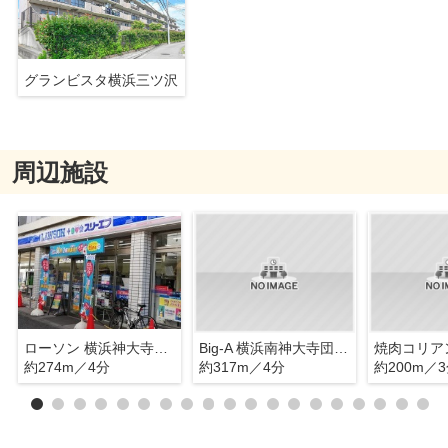
グランビスタ横浜三ツ沢
周辺施設
ローソン 横浜神大寺一丁目店
Big-A 横浜南神大寺団地店
焼肉コリア
約274m／4分
約317m／4分
約200m／