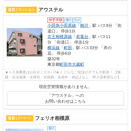
アウステル
賃貸 | マンション
仲手半額
敷0
礼0
小田急小田原線
「
鶴川
」駅 バス9分 「街
道口」 停歩1分
京王相模原線
「
若葉台
」駅 バス11
分 「街道口」 停歩1分
横浜線
「
町田
」駅 バス33分 「井の
花」 停歩6分
築32年
東京都
町田市
大蔵町
★☆入居審査はお任せください‼★☆ どんなご状況の方でも大歓迎！ 【無
職・生活保護・水商売・外国籍・未成年・保証人なし・即入居希望など】 ネ
ット非公開の物件からもお探し致します‼ ...
現在空室情報がありません。
「アウステル」への
お問い合わせはこちら
フェリオ相模原
賃貸 | アパート
敷0