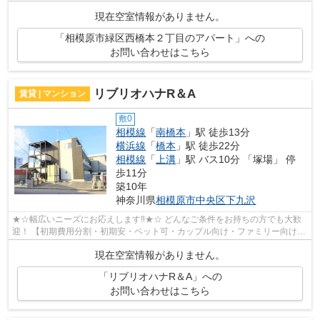
ット非公開の物件からもお探し致します‼ ...
現在空室情報がありません。
「相模原市緑区西橋本２丁目のアパート」への
お問い合わせはこちら
リブリオハナR＆A
賃貸 | マンション
敷0
相模線
「
南橋本
」駅 徒歩13分
横浜線
「
橋本
」駅 徒歩22分
相模線
「
上溝
」駅 バス10分 「塚場」 停
歩11分
築10年
神奈川県
相模原市中央区
下九沢
★☆幅広いニーズにお応えします‼★☆ どんなご条件をお持ちの方でも大歓
迎！ 【初期費用分割・初期安・ペット可・カップル向け・ファミリー向け・
デザイナーズなど】 ネット非公開の物件...
現在空室情報がありません。
「リブリオハナR＆A」への
お問い合わせはこちら