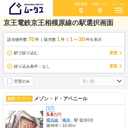
閲覧履歴
お気に入り
メニュー
0
0
京王電鉄京王相模原線の駅選択画面
70
1
1～30
該当物件数
件
販売数
件
件を表示
駅で絞り込む
変更
変更
絞り込み条件：
なし
空室のみ
メゾン・ド・アベニール
賃貸 | アパート
礼0
5.6
万円
横浜線
「
橋本
」駅 徒歩5分
築46年 / 10.00㎡