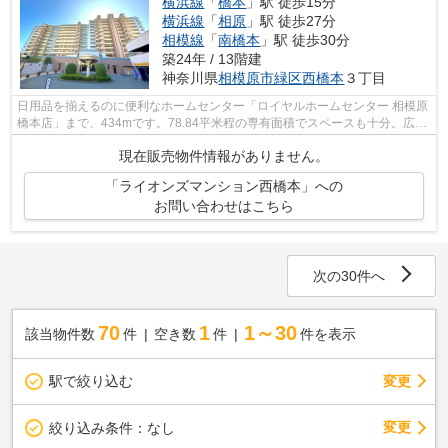
横浜線
「
橋本
」駅 徒歩15分
横浜線
「
相原
」駅 徒歩27分
相模線
「
南橋本
」駅 徒歩30分
築24年 / 13階建
神奈川県
相模原市緑区
西橋本
３丁目
日用品を揃えるのに便利なホームセンター「ロイヤルホームセンター 相模原
橋本店」まで、434mです。78.84平米程の専有面積でスペースも十分。広々
としたリビングに充実設備のキッチン...
現在販売物件情報がありません。
「ライオンズマンション西橋本」への
お問い合わせはこちら
次の30件へ
70
1
1～30
該当物件数
件
空き数
件
件を表示
駅で絞り込む
変更
変更
絞り込み条件：
なし