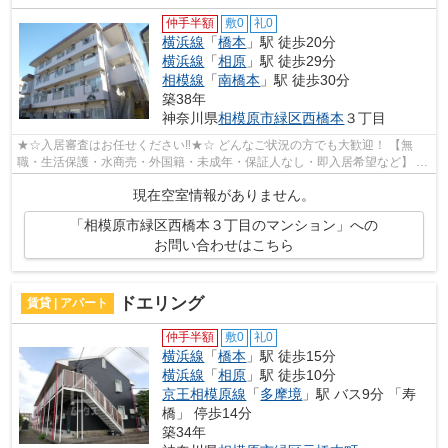
仲手半額
敷0
礼0
横浜線
「
橋本
」駅 徒歩20分
横浜線
「
相原
」駅 徒歩29分
相模線
「
南橋本
」駅 徒歩30分
築38年
神奈川県
相模原市緑区
西橋本
３丁目
★☆入居審査はお任せください‼★☆ どんなご状況の方でも大歓迎！ 【無
職・生活保護・水商売・外国籍・未成年・保証人なし・即入居希望など】 ネ
ット非公開の物件からもお探し致します‼ ...
現在空室情報がありません。
「相模原市緑区西橋本３丁目のマンション」への
お問い合わせはこちら
ドエリング
賃貸 | アパート
仲手半額
敷0
礼0
横浜線
「
橋本
」駅 徒歩15分
横浜線
「
相原
」駅 徒歩10分
京王相模原線
「
多摩境
」駅 バス9分 「寿
橋」 停歩14分
築34年