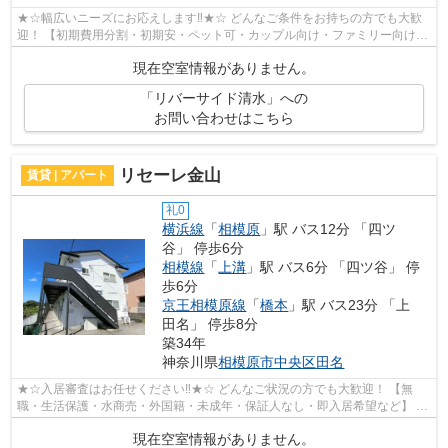
★☆幅広いニーズにお応えします‼★☆ どんなご条件をお持ちの方でも大歓
迎！ 【初期費用分割・初期安・ペット可・カップル向け・ファミリー向け・
新築・デザイナーズなど】 ネット非公開...
現在空室情報がありません。
「リバーサイド清水」への
お問い合わせはこちら
リセーレ金山
賃貸 | アパート
礼0
横浜線
「
相模原
」駅 バス12分 「四ツ
谷」 停歩6分
相模線
「
上溝
」駅 バス6分 「四ツ谷」 停
歩6分
京王相模原線
「
橋本
」駅 バス23分 「上
田名」 停歩8分
築34年
神奈川県
相模原市中央区
田名
★☆入居審査はお任せください‼★☆ どんなご状況の方でも大歓迎！ 【無
職・生活保護・水商売・外国籍・未成年・保証人なし・即入居希望など】 ネ
ット非公開の物件からもお探し致します‼ ...
現在空室情報がありません。