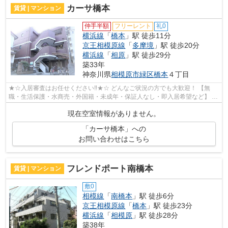
カーサ橋本
賃貸 | マンション
仲手半額
フリーレント
礼0
横浜線
「
橋本
」駅 徒歩11分
京王相模原線
「
多摩境
」駅 徒歩20分
横浜線
「
相原
」駅 徒歩29分
築33年
神奈川県
相模原市緑区
橋本
４丁目
★☆入居審査はお任せください‼★☆ どんなご状況の方でも大歓迎！ 【無
職・生活保護・水商売・外国籍・未成年・保証人なし・即入居希望など】 ネ
ット非公開の物件からもお探し致します‼ ...
現在空室情報がありません。
「カーサ橋本」への
お問い合わせはこちら
フレンドポート南橋本
賃貸 | マンション
敷0
相模線
「
南橋本
」駅 徒歩6分
京王相模原線
「
橋本
」駅 徒歩23分
横浜線
「
相模原
」駅 徒歩28分
築38年