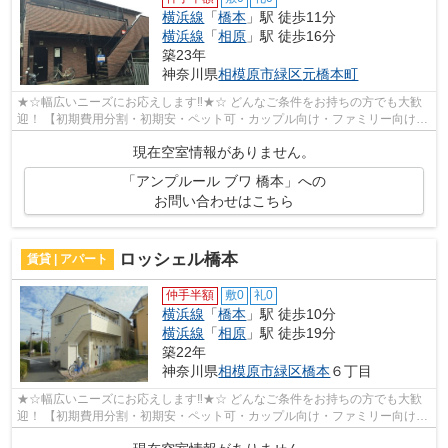
横浜線
「
橋本
」駅 徒歩11分
横浜線
「
相原
」駅 徒歩16分
築23年
神奈川県
相模原市緑区
元橋本町
★☆幅広いニーズにお応えします‼★☆ どんなご条件をお持ちの方でも大歓
迎！ 【初期費用分割・初期安・ペット可・カップル向け・ファミリー向け・
新築・デザイナーズなど】 ネット非公開...
現在空室情報がありません。
「アンプルール ブワ 橋本」への
お問い合わせはこちら
ロッシェル橋本
賃貸 | アパート
仲手半額
敷0
礼0
横浜線
「
橋本
」駅 徒歩10分
横浜線
「
相原
」駅 徒歩19分
築22年
神奈川県
相模原市緑区
橋本
６丁目
★☆幅広いニーズにお応えします‼★☆ どんなご条件をお持ちの方でも大歓
迎！ 【初期費用分割・初期安・ペット可・カップル向け・ファミリー向け・
新築・デザイナーズなど】 ネット非公開...