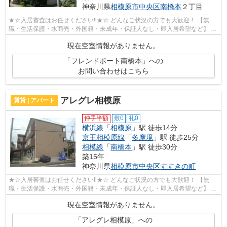
神奈川県
相模原市中央区
南橋本
２丁目
★☆入居審査はお任せください‼★☆ どんなご状況の方でも大歓迎！ 【無
職・生活保護・水商売・外国籍・未成年・保証人なし・即入居希望など】 ネ
ット非公開の物件からもお探し致します‼ ...
現在空室情報がありません。
「フレンドポート南橋本」への
お問い合わせはこちら
アレグレ相模原
賃貸 | アパート
仲手半額
敷0
礼0
横浜線
「
相模原
」駅 徒歩14分
京王相模原線
「
多摩境
」駅 徒歩25分
相模線
「
南橋本
」駅 徒歩30分
築15年
神奈川県
相模原市中央区
すすきの町
★☆入居審査はお任せください‼★☆ どんなご状況の方でも大歓迎！ 【無
職・生活保護・水商売・外国籍・未成年・保証人なし・即入居希望など】 ネ
ット非公開の物件からもお探し致します‼ ...
現在空室情報がありません。
「アレグレ相模原」への