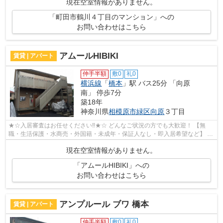
現在空室情報がありません。
「町田市鶴川４丁目のマンション」への
お問い合わせはこちら
アムールHIBIKI
賃貸 | アパート
仲手半額
敷0
礼0
横浜線
「
橋本
」駅 バス25分 「向原
南」 停歩7分
築18年
神奈川県
相模原市緑区
向原
３丁目
★☆入居審査はお任せください‼★☆ どんなご状況の方でも大歓迎！ 【無
職・生活保護・水商売・外国籍・未成年・保証人なし・即入居希望など】 ネ
ット非公開の物件からもお探し致します‼ ...
現在空室情報がありません。
「アムールHIBIKI」への
お問い合わせはこちら
アンプルール ブワ 橋本
賃貸 | アパート
仲手半額
敷0
礼0