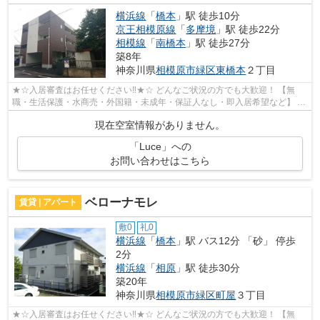
横浜線
「
橋本
」駅 徒歩10分
京王相模原線
「
多摩境
」駅 徒歩22分
相模線
「
南橋本
」駅 徒歩27分
築8年
神奈川県
相模原市緑区
東橋本
２丁目
★☆入居審査はお任せください‼★☆ どんなご状況の方でも大歓迎！ 【無
職・生活保護・水商売・外国籍・未成年・保証人なし・即入居希望など】 ネ
ット非公開の物件からもお探し致します‼ ...
現在空室情報がありません。
「Luce」への
お問い合わせはこちら
ベローナモレ
賃貸 | アパート
敷0
礼0
横浜線
「
橋本
」駅 バス12分 「砂」 停歩
2分
横浜線
「
相原
」駅 徒歩30分
築20年
神奈川県
相模原市緑区
町屋
３丁目
★☆入居審査はお任せください‼★☆ どんなご状況の方でも大歓迎！ 【無