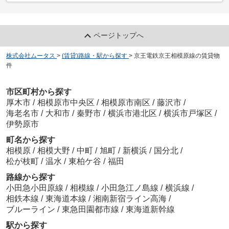
ページトップへ
株式会社ムータス
>
(賃貸)路線・駅から探す
>
京王電鉄京王相模原線の賃貸物
件
市区町村から探す
厚木市
/
相模原市中央区
/
相模原市南区
/
藤沢市
/
海老名市
/
大和市
/
秦野市
/
横浜市港北区
/
横浜市戸塚区
/
伊勢原市
町名から探す
相模原
/
相模大野
/
中町
/
旭町
/
新横浜
/
国分北
/
松が枝町
/
温水
/
東柏ケ谷
/
福田
路線から探す
小田急小田原線
/
相模線
/
小田急江ノ島線
/
横浜線
/
相鉄本線
/
東海道本線
/
湘南新宿ライン高海
/
ブルーライン
/
東急田園都市線
/
東海道新幹線
駅から探す