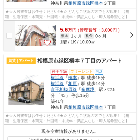
神奈川県
相模原市緑区
橋本
３丁目
★☆入居審査はお任せください‼★☆ どんなご状況の方でも大歓迎！ 【無
職・生活保護・水商売・外国籍・未成年・保証人なし・即入居希望など】 ネ
ット非公開の物件からもお探し致します‼ ...
5.6
万
円
(管理費等：3,000円 )
1ヶ月
0ヶ月
敷金
礼金
1階 / 1K / 10.00㎡
相模原市緑区橋本７丁目のアパート
賃貸 | アパート
仲手半額
フリーレント
礼0
横浜線
「
橋本
」駅 徒歩15分
横浜線
「
相原
」駅 徒歩14分
京王相模原線
「
多摩境
」駅 バス8
分 「43」 停歩15分
築41年
神奈川県
相模原市緑区
橋本
７丁目
★☆入居審査はお任せください‼★☆ どんなご状況の方でも大歓迎！ 【無
職・生活保護・水商売・外国籍・未成年・保証人なし・即入居希望など】 ネ
ット非公開の物件からもお探し致します‼ ...
現在空室情報がありません。