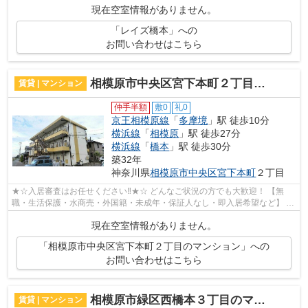
現在空室情報がありません。
「レイズ橋本」への
お問い合わせはこちら
相模原市中央区宮下本町２丁目のマンション
賃貸 | マンション
仲手半額
敷0
礼0
京王相模原線
「
多摩境
」駅 徒歩10分
横浜線
「
相模原
」駅 徒歩27分
横浜線
「
橋本
」駅 徒歩30分
築32年
神奈川県
相模原市中央区
宮下本町
２丁目
★☆入居審査はお任せください‼★☆ どんなご状況の方でも大歓迎！ 【無
職・生活保護・水商売・外国籍・未成年・保証人なし・即入居希望など】 ネ
ット非公開の物件からもお探し致します‼ ...
現在空室情報がありません。
「相模原市中央区宮下本町２丁目のマンション」への
お問い合わせはこちら
相模原市緑区西橋本３丁目のマンション
賃貸 | マンション