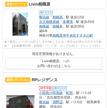
Livin相模原
賃貸 | アパート
敷0
礼0
横浜線
「
相模原
」駅 徒歩12分
京王相模原線
「
多摩境
」駅 徒歩25分
相模線
「
南橋本
」駅 徒歩28分
築6年
神奈川県
相模原市中央区
すすきの町
★☆幅広いニーズにお応えします‼★☆ どんなご条件をお持ちの方でも大歓
迎！ 【初期費用分割・初期安・ペット可・カップル向け・ファミリー向け・
新築・デザイナーズなど】 ネット非公開...
現在空室情報がありません。
「Livin相模原」への
お問い合わせはこちら
RPレジデンス
賃貸 | マンション
仲手半額
敷0
礼0
小田急小田原線
「
町田
」駅 バス18
分 「忠生都営住宅前」 停歩4分
横浜線
「
淵野辺
」駅 バス5分 「桜美林学
園前」 停歩4分