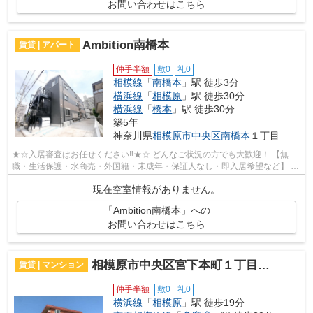
お問い合わせはこちら
Ambition南橋本
賃貸 | アパート
仲手半額
敷0
礼0
相模線
「
南橋本
」駅 徒歩3分
横浜線
「
相模原
」駅 徒歩30分
横浜線
「
橋本
」駅 徒歩30分
築5年
神奈川県
相模原市中央区
南橋本
１丁目
★☆入居審査はお任せください‼★☆ どんなご状況の方でも大歓迎！ 【無
職・生活保護・水商売・外国籍・未成年・保証人なし・即入居希望など】 ネ
ット非公開の物件からもお探し致します‼ ...
現在空室情報がありません。
「Ambition南橋本」への
お問い合わせはこちら
相模原市中央区宮下本町１丁目のマンション
賃貸 | マンション
仲手半額
敷0
礼0
横浜線
「
相模原
」駅 徒歩19分