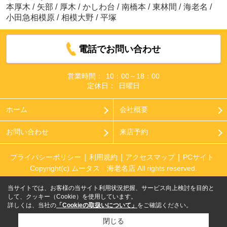
本厚木
/
矢部
/
厚木
/
かしわ台
/
南橋本
/
東林間
/
海老名
/
小田急相模原
/
相模大野
/
平塚
電話でお問い合わせ
営業時間：
10：00～18：00
定休日：
日曜日
ホーム
会社概要
お問い合わせ
来店予約
プライバシーポリシー
利用規約
アクセスマップ
PCサイト
Copyright(c) ムータス 海老名店 All rights reserved.
当サイトでは、お客様の当サイト利用状況把握、サービス向上検討を目的と
して、クッキー（Cookie）を使用しています。
詳しくは、当社の
「Cookieの取扱いについて」
をご確認ください。
閉じる