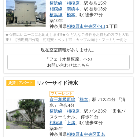
横浜線
「
相模原
」駅 徒歩15分
相模線
「
南橋本
」駅 徒歩13分
横浜線
「
橋本
」駅 徒歩27分
築10年
神奈川県
相模原市中央区
小山
１丁目
★☆幅広いニーズにお応えします‼★☆ どんなご条件をお持ちの方でも大歓
迎！ 【初期費用分割・初期安・ペット可・カップル向け・ファミリー向け・
新築・デザイナーズなど】 ネット非公開...
現在空室情報がありません。
「フェリオ相模原」への
お問い合わせはこちら
リバーサイド清水
賃貸 | アパート
フリーレント
京王相模原線
「
橋本
」駅 バス21分 「清
水」 停歩4分
横浜線
「
相模原
」駅 バス23分 「田名バ
スターミナル」 停歩21分
相模線
「
上溝
」駅 徒歩30分
築35年
神奈川県
相模原市中央区
田名