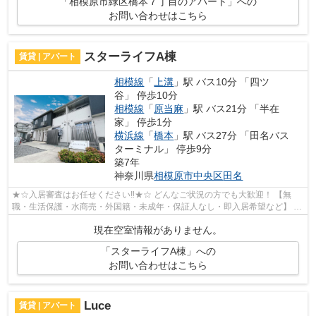
「相模原市緑区橋本７丁目のアパート」への
お問い合わせはこちら
スターライフA棟
賃貸 | アパート
相模線
「
上溝
」駅 バス10分 「四ツ
谷」 停歩10分
相模線
「
原当麻
」駅 バス21分 「半在
家」 停歩1分
横浜線
「
橋本
」駅 バス27分 「田名バス
ターミナル」 停歩9分
築7年
神奈川県
相模原市中央区
田名
★☆入居審査はお任せください‼★☆ どんなご状況の方でも大歓迎！ 【無
職・生活保護・水商売・外国籍・未成年・保証人なし・即入居希望など】 ネ
ット非公開の物件からもお探し致します‼ ...
現在空室情報がありません。
「スターライフA棟」への
お問い合わせはこちら
Luce
賃貸 | アパート