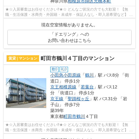
神奈川県
相模原市緑区
元橋本町
★☆入居審査はお任せください‼★☆ どんなご状況の方でも大歓迎！ 【無
職・生活保護・水商売・外国籍・未成年・保証人なし・即入居希望など】 ネ
ット非公開の物件からもお探し致します‼ ...
現在空室情報がありません。
「ドエリング」への
お問い合わせはこちら
町田市鶴川４丁目のマンション
賃貸 | マンション
敷0
礼0
小田急小田原線
「
鶴川
」駅 バス8分 「街
道口」 停歩1分
京王相模原線
「
若葉台
」駅 バス12
分 「街道口」 停歩1分
京王線
「
聖蹟桜ヶ丘
」駅 バス31分 「岩
子山」 停歩7分
築39年
東京都
町田市
鶴川
４丁目
★☆入居審査はお任せください‼★☆ どんなご状況の方でも大歓迎！ 【無
職・生活保護・水商売・外国籍・未成年・保証人なし・即入居希望など】 ネ
ット非公開の物件からもお探し致します‼ ...