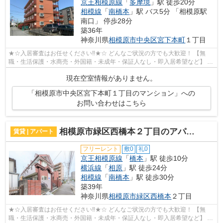
京王相模原線
「
多摩境
」駅 徒歩20分
相模線
「
南橋本
」駅 バス5分 「相模原駅
南口」 停歩28分
築36年
神奈川県
相模原市中央区
宮下本町
１丁目
★☆入居審査はお任せください‼★☆ どんなご状況の方でも大歓迎！ 【無
職・生活保護・水商売・外国籍・未成年・保証人なし・即入居希望など】 ネ
ット非公開の物件からもお探し致します‼ ...
現在空室情報がありません。
「相模原市中央区宮下本町１丁目のマンション」への
お問い合わせはこちら
相模原市緑区西橋本２丁目のアパート
賃貸 | アパート
フリーレント
敷0
礼0
京王相模原線
「
橋本
」駅 徒歩10分
横浜線
「
相原
」駅 徒歩24分
相模線
「
南橋本
」駅 徒歩30分
築39年
神奈川県
相模原市緑区
西橋本
２丁目
★☆入居審査はお任せください‼★☆ どんなご状況の方でも大歓迎！ 【無
職・生活保護・水商売・外国籍・未成年・保証人なし・即入居希望など】 ネ