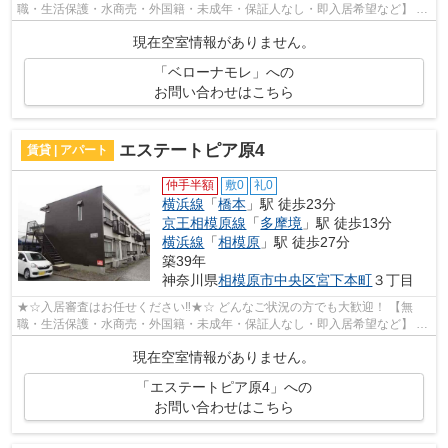
職・生活保護・水商売・外国籍・未成年・保証人なし・即入居希望など】 ネ
ット非公開の物件からもお探し致します‼ ...
現在空室情報がありません。
「ベローナモレ」への
お問い合わせはこちら
エステートピア原4
賃貸 | アパート
仲手半額
敷0
礼0
横浜線
「
橋本
」駅 徒歩23分
京王相模原線
「
多摩境
」駅 徒歩13分
横浜線
「
相模原
」駅 徒歩27分
築39年
神奈川県
相模原市中央区
宮下本町
３丁目
★☆入居審査はお任せください‼★☆ どんなご状況の方でも大歓迎！ 【無
職・生活保護・水商売・外国籍・未成年・保証人なし・即入居希望など】 ネ
ット非公開の物件からもお探し致します‼ ...
現在空室情報がありません。
「エステートピア原4」への
お問い合わせはこちら