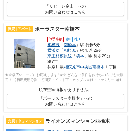
「リセーレ金山」への
お問い合わせはこちら
ポーラスター南橋本
賃貸 | アパート
仲手半額
敷0
礼0
相模線
「
南橋本
」駅 徒歩3分
横浜線
「
相模原
」駅 徒歩25分
京王相模原線
「
橋本
」駅 徒歩29分
築7年
神奈川県
相模原市中央区
南橋本
１丁目
★☆幅広いニーズにお応えします‼★☆ どんなご条件をお持ちの方でも大歓
迎！ 【初期費用分割・初期安・ペット可・カップル向け・ファミリー向け・
新築・デザイナーズなど】 ネット非公開...
現在空室情報がありません。
「ポーラスター南橋本」への
お問い合わせはこちら
ライオンズマンション西橋本
売買 | 中古マンション