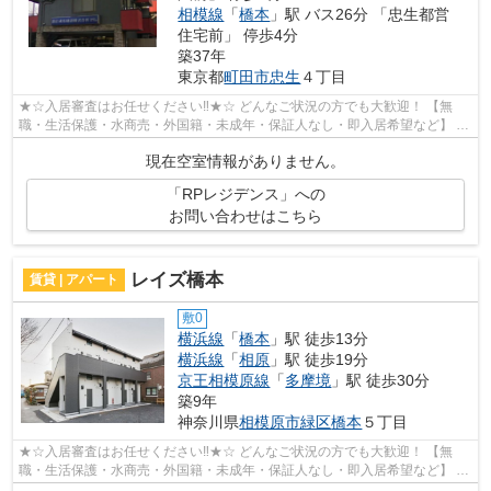
相模線
「
橋本
」駅 バス26分 「忠生都営
住宅前」 停歩4分
築37年
東京都
町田市
忠生
４丁目
★☆入居審査はお任せください‼★☆ どんなご状況の方でも大歓迎！ 【無
職・生活保護・水商売・外国籍・未成年・保証人なし・即入居希望など】 ネ
ット非公開の物件からもお探し致します‼ ...
現在空室情報がありません。
「RPレジデンス」への
お問い合わせはこちら
レイズ橋本
賃貸 | アパート
敷0
横浜線
「
橋本
」駅 徒歩13分
横浜線
「
相原
」駅 徒歩19分
京王相模原線
「
多摩境
」駅 徒歩30分
築9年
神奈川県
相模原市緑区
橋本
５丁目
★☆入居審査はお任せください‼★☆ どんなご状況の方でも大歓迎！ 【無
職・生活保護・水商売・外国籍・未成年・保証人なし・即入居希望など】 ネ
ット非公開の物件からもお探し致します‼ ...