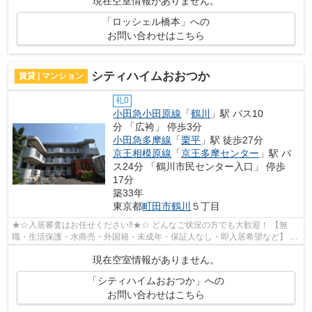
現在空室情報がありません。
「ロッシェル橋本」への
お問い合わせはこちら
シティハイムおおつか
賃貸 | マンション
礼0
小田急小田原線
「
鶴川
」駅 バス10
分 「広袴」 停歩3分
小田急多摩線
「
栗平
」駅 徒歩27分
京王相模原線
「
京王多摩センター
」駅 バ
ス24分 「鶴川市民センター入口」 停歩
17分
築33年
東京都
町田市
鶴川
５丁目
★☆入居審査はお任せください‼★☆ どんなご状況の方でも大歓迎！ 【無
職・生活保護・水商売・外国籍・未成年・保証人なし・即入居希望など】 ネ
ット非公開の物件からもお探し致します‼ ...
現在空室情報がありません。
「シティハイムおおつか」への
お問い合わせはこちら