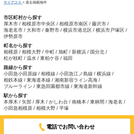
サイアスⅡ
>
過去掲載物件
市区町村から探す
厚木市
/
相模原市中央区
/
相模原市南区
/
藤沢市
/
海老名市
/
大和市
/
秦野市
/
横浜市港北区
/
横浜市戸塚区
/
伊勢原市
町名から探す
相模原
/
相模大野
/
中町
/
旭町
/
新横浜
/
国分北
/
松が枝町
/
温水
/
東柏ケ谷
/
福田
路線から探す
小田急小田原線
/
相模線
/
小田急江ノ島線
/
横浜線
/
相鉄本線
/
東海道本線
/
湘南新宿ライン高海
/
ブルーライン
/
東急田園都市線
/
東海道新幹線
駅から探す
本厚木
/
矢部
/
厚木
/
かしわ台
/
南橋本
/
東林間
/
海老名
/
小田急相模原
/
相模大野
/
平塚
電話でお問い合わせ