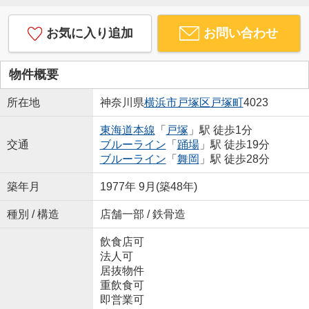
お気に入り追加
お問い合わせ
物件概要
所在地
神奈川県
横浜市戸塚区
戸塚町
4023
東海道本線
「
戸塚
」駅 徒歩1分
交通
ブルーライン
「
踊場
」駅 徒歩19分
ブルーライン
「
舞岡
」駅 徒歩28分
築年月
1977年 9月(築48年)
種別 / 構造
店舗一部 / 鉄骨造
飲食店可
法人可
居抜物件
重飲食可
即営業可