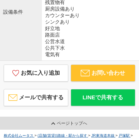
残置物有
厨房設備あり
設備条件
カウンターあり
シンクあり
好立地
路面店
公営水道
公共下水
電気有
お気に入り追加
お問い合わせ
メールで共有する
LINEで共有する
ページトップへ
株式会社ムータス
>
(店舗(賃貸))路線・駅から探す
>
JR東海道本線
>
戸塚駅
>