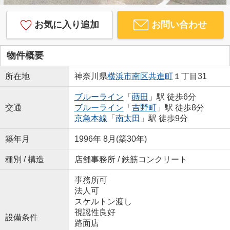
お気に入り追加
お問い合わせ
物件概要
所在地
神奈川県
横浜市南区
共進町
１丁目31
ブルーライン
「
蒔田
」駅 徒歩6分
交通
ブルーライン
「
吉野町
」駅 徒歩8分
京急本線
「
南太田
」駅 徒歩9分
築年月
1996年 8月(築30年)
種別 / 構造
店舗事務所 / 鉄筋コンクリート
事務所可
法人可
スケルトン渡し
視認性良好
設備条件
路面店