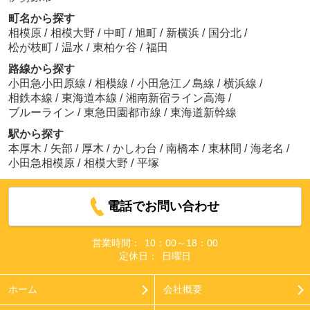
町名から探す
相模原
/
相模大野
/
中町
/
旭町
/
新横浜
/
国分北
/
松が枝町
/
温水
/
東柏ケ谷
/
福田
路線から探す
小田急小田原線
/
相模線
/
小田急江ノ島線
/
横浜線
/
相鉄本線
/
東海道本線
/
湘南新宿ライン高海
/
ブルーライン
/
東急田園都市線
/
東海道新幹線
駅から探す
本厚木
/
矢部
/
厚木
/
かしわ台
/
南橋本
/
東林間
/
海老名
/
小田急相模原
/
相模大野
/
平塚
電話でお問い合わせ
営業時間：
10：00～18：00
定休日：
日曜日
ホーム
会社概要