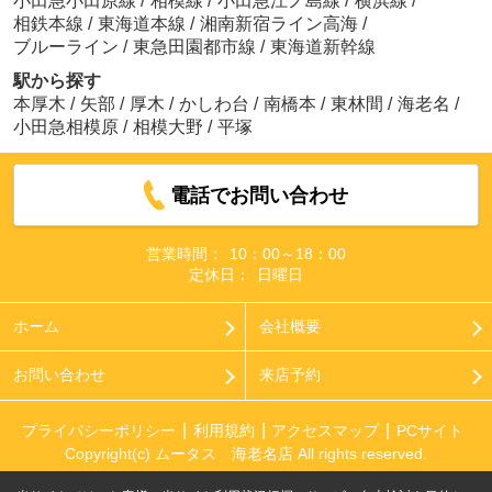
小田急小田原線
/
相模線
/
小田急江ノ島線
/
横浜線
/
相鉄本線
/
東海道本線
/
湘南新宿ライン高海
/
ブルーライン
/
東急田園都市線
/
東海道新幹線
駅から探す
本厚木
/
矢部
/
厚木
/
かしわ台
/
南橋本
/
東林間
/
海老名
/
小田急相模原
/
相模大野
/
平塚
電話でお問い合わせ
営業時間：
10：00～18：00
定休日：
日曜日
ホーム
会社概要
お問い合わせ
来店予約
プライバシーポリシー
利用規約
アクセスマップ
PCサイト
Copyright(c) ムータス 海老名店 All rights reserved.