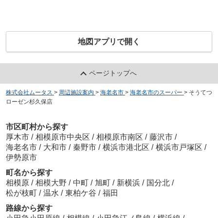
地図アプリで開く
ページトップへ
株式会社ムータス
>
周辺施設案内
>
海老名市
>
海老名市のスーパー
>
そうてつ
ローゼン杉久保店
市区町村から探す
厚木市
/
相模原市中央区
/
相模原市南区
/
藤沢市
/
海老名市
/
大和市
/
秦野市
/
横浜市港北区
/
横浜市戸塚区
/
伊勢原市
町名から探す
相模原
/
相模大野
/
中町
/
旭町
/
新横浜
/
国分北
/
松が枝町
/
温水
/
東柏ケ谷
/
福田
路線から探す