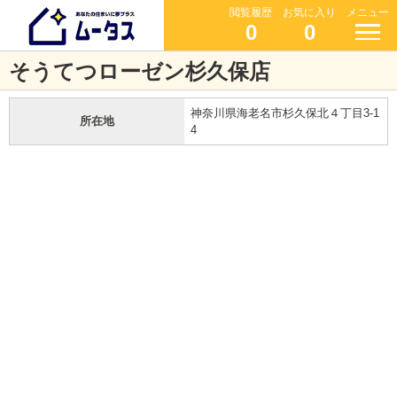
閲覧履歴
お気に入り
メニュー
0
0
そうてつローゼン杉久保店
神奈川県海老名市杉久保北４丁目3-1
所在地
4