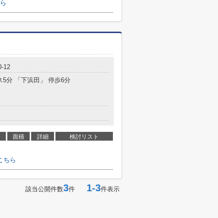
ら
-12
ス5分 「下浜田」 停歩6分
面積
詳細
検討リスト
こちら
3
1-3
該当公開件数
件
件表示