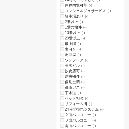
(-)
住戸内覧可能
(-)
コンシェルジュサービス
(-)
駐車場あり
(-)
2階以上
(-)
1階の物件
(-)
10階以上
(-)
20階以上
(-)
最上階
(-)
南向き
(-)
角部屋
(-)
ワンフロア
(-)
高層ビル
(-)
飲食店可
(-)
居抜物件
(-)
個別空調
(-)
都市ガス
(-)
下水道
(-)
ペット相談
(-)
リフォーム済
(-)
24時間換気システム
(-)
２面バルコニー
(-)
３面バルコニー
(-)
両面バルコニー
(-)