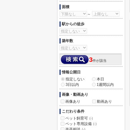
面積
～
駅からの徒歩
築年数
3
件が該当
情報公開日
指定しない
本日
3日以内
1週間以内
画像・動画あり
画像あり
動画あり
こだわり条件
ペット飼育可
(-)
ペット専用設備
(-)
楽器相談
(-)