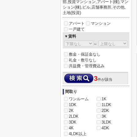
部,投資マンション,アパート(棟),マン
ション(棟),ビル,店舗事務所,その他,
土地(投資)
アパート
マンション
一戸建て
▼賃料
～
敷金・保証金なし
礼金・敷引なし
共益費・管理費込み
3
件が該当
間取り
ワンルーム
1K
1DK
1LDK
2K
2DK
2LDK
3K
3DK
3LDK
4K
4DK
4LDK以上