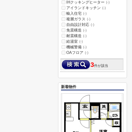
IHクッキングヒーター
(-)
アイランドキッチン
(-)
輸入住宅
(-)
複層ガラス
(-)
自由設計対応
(-)
免震構造
(-)
耐震構造
(-)
給湯室
(-)
機械警備
(-)
OAフロア
(-)
3
件が該当
新着物件