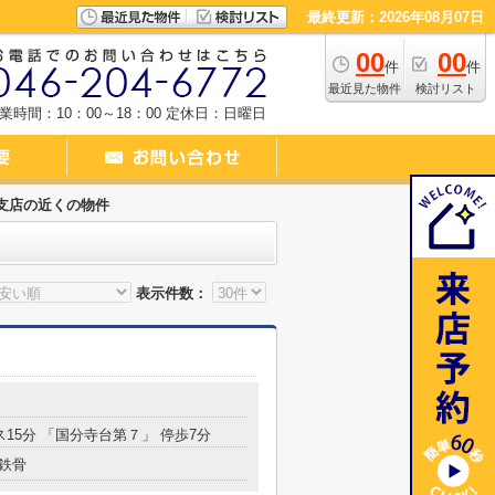
最終更新：2026年08月07日
00
00
件
件
最近見た物件
検討リスト
業時間：10：00～18：00
定休日：日曜日
支店の近くの物件
表示件数：
ス15分 「国分寺台第７」 停歩7分
鉄骨