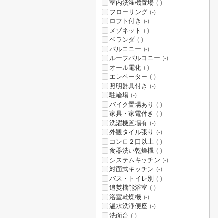
室内洗濯機置場
(-)
フローリング
(-)
ロフト付き
(-)
メゾネット
(-)
ベランダ
(-)
バルコニー
(-)
ルーフバルコニー
(-)
オール電化
(-)
エレベーター
(-)
照明器具付き
(-)
駐輪場
(-)
バイク置場あり
(-)
家具・家電付き
(-)
洗濯機置場有
(-)
外観タイル張り
(-)
コンロ２口以上
(-)
食器洗い乾燥機
(-)
システムキッチン
(-)
対面式キッチン
(-)
バス・トイレ別
(-)
追焚機能浴室
(-)
浴室乾燥機
(-)
温水洗浄便座
(-)
洗面台
(-)