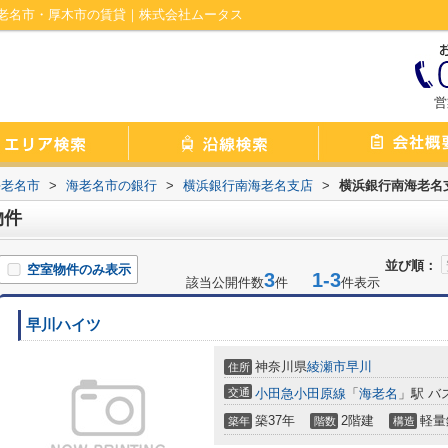
老名市・厚木市の賃貸｜株式会社ムータス
営
海老名市
>
海老名市の銀行
>
横浜銀行南海老名支店
>
横浜銀行南海老名
物件
並び順：
空室物件のみ表示
3
1-3
該当公開件数
件
件表示
早川ハイツ
神奈川県
綾瀬市
早川
住所
交通
小田急小田原線
「
海老名
」駅 バ
築37年
2階建
軽量
築年
階数
構造