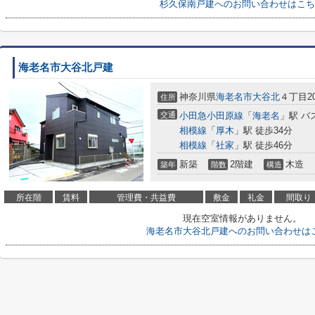
杉久保南戸建へのお問い合わせはこち
海老名市大谷北戸建
神奈川県
海老名市
大谷北
４丁目20
住所
交通
小田急小田原線
「
海老名
」駅 バ
相模線
「
厚木
」駅 徒歩34分
相模線
「
社家
」駅 徒歩46分
新築
2階建
木造
築年
階数
構造
所在階
賃料
管理費・共益費
敷金
礼金
間取り
現在空室情報がありません。
海老名市大谷北戸建へのお問い合わせは