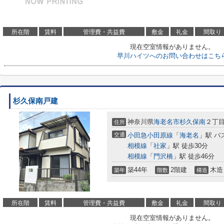
所在階
賃料
管理費・共益費
敷金
礼金
間取り
現在空室情報がありません。
早川ハイツへのお問い合わせはこち
杉久保南戸建
神奈川県
海老名市
杉久保南
２丁目1
住所
交通
小田急小田原線
「
海老名
」駅 バ
相模線
「
社家
」駅 徒歩30分
相模線
「
門沢橋
」駅 徒歩46分
築44年
2階建
木造
築年
階数
構造
所在階
賃料
管理費・共益費
敷金
礼金
間取り
現在空室情報がありません。