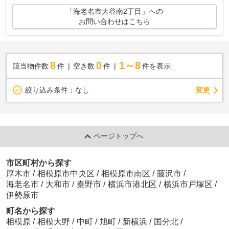
「海老名市大谷南2丁目」への
お問い合わせはこちら
8
0
1～8
該当物件数
件
空き数
件
件を表示
変更
絞り込み条件：
なし
ページトップへ
市区町村から探す
厚木市
/
相模原市中央区
/
相模原市南区
/
藤沢市
/
海老名市
/
大和市
/
秦野市
/
横浜市港北区
/
横浜市戸塚区
/
伊勢原市
町名から探す
相模原
/
相模大野
/
中町
/
旭町
/
新横浜
/
国分北
/