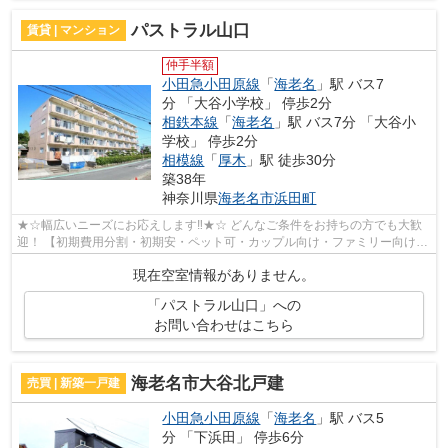
パストラル山口
賃貸 | マンション
仲手半額
小田急小田原線
「
海老名
」駅 バス7
分 「大谷小学校」 停歩2分
相鉄本線
「
海老名
」駅 バス7分 「大谷小
学校」 停歩2分
相模線
「
厚木
」駅 徒歩30分
築38年
神奈川県
海老名市
浜田町
★☆幅広いニーズにお応えします‼★☆ どんなご条件をお持ちの方でも大歓
迎！ 【初期費用分割・初期安・ペット可・カップル向け・ファミリー向け・
デザイナーズなど】 ネット非公開の物件...
現在空室情報がありません。
「パストラル山口」への
お問い合わせはこちら
海老名市大谷北戸建
売買 | 新築一戸建
小田急小田原線
「
海老名
」駅 バス5
分 「下浜田」 停歩6分