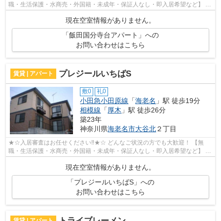
職・生活保護・水商売・外国籍・未成年・保証人なし・即入居希望など】 ネ
ット非公開の物件からもお探し致します‼ ...
現在空室情報がありません。
「飯田国分寺台アパート」への
お問い合わせはこちら
プレジールいちばS
賃貸 | アパート
敷0
礼0
小田急小田原線
「
海老名
」駅 徒歩19分
相模線
「
厚木
」駅 徒歩26分
築23年
神奈川県
海老名市
大谷北
２丁目
★☆入居審査はお任せください‼★☆ どんなご状況の方でも大歓迎！ 【無
職・生活保護・水商売・外国籍・未成年・保証人なし・即入居希望など】 ネ
ット非公開の物件からもお探し致します‼ ...
現在空室情報がありません。
「プレジールいちばS」への
お問い合わせはこちら
トライブレーメン
賃貸 | アパート