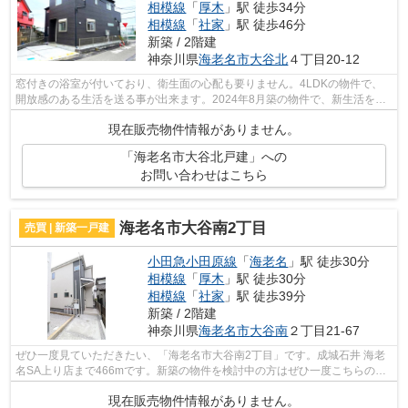
相模線
「
厚木
」駅 徒歩34分
相模線
「
社家
」駅 徒歩46分
新築 / 2階建
神奈川県
海老名市
大谷北
４丁目20-12
窓付きの浴室が付いており、衛生面の心配も要りません。4LDKの物件で、
開放感のある生活を送る事が出来ます。2024年8月築の物件で、新生活をお
考えの方にお勧めです。システムキッチン...
現在販売物件情報がありません。
「海老名市大谷北戸建」への
お問い合わせはこちら
海老名市大谷南2丁目
売買 | 新築一戸建
小田急小田原線
「
海老名
」駅 徒歩30分
相模線
「
厚木
」駅 徒歩30分
相模線
「
社家
」駅 徒歩39分
新築 / 2階建
神奈川県
海老名市
大谷南
２丁目21-67
ぜひ一度見ていただきたい、「海老名市大谷南2丁目」です。成城石井 海老
名SA上り店まで466mです。新築の物件を検討中の方はぜひ一度こちらの物
件をご覧ください。不動産の購入は人生...
現在販売物件情報がありません。