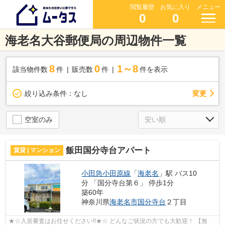
閲覧履歴
お気に入り
メニュー
0
0
海老名大谷郵便局の周辺物件一覧
8
0
1～8
該当物件数
件
販売数
件
件を表示
変更
絞り込み条件：
なし
空室のみ
飯田国分寺台アパート
賃貸 | マンション
小田急小田原線
「
海老名
」駅 バス10
分 「国分寺台第６」 停歩1分
築60年
神奈川県
海老名市
国分寺台
２丁目
★☆入居審査はお任せください‼★☆ どんなご状況の方でも大歓迎！ 【無