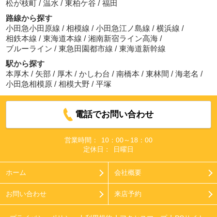
松が枝町
/
温水
/
東柏ケ谷
/
福田
路線から探す
小田急小田原線
/
相模線
/
小田急江ノ島線
/
横浜線
/
相鉄本線
/
東海道本線
/
湘南新宿ライン高海
/
ブルーライン
/
東急田園都市線
/
東海道新幹線
駅から探す
本厚木
/
矢部
/
厚木
/
かしわ台
/
南橋本
/
東林間
/
海老名
/
小田急相模原
/
相模大野
/
平塚
電話でお問い合わせ
営業時間：
10：00～18：00
定休日：
日曜日
ホーム
会社概要
お問い合わせ
来店予約