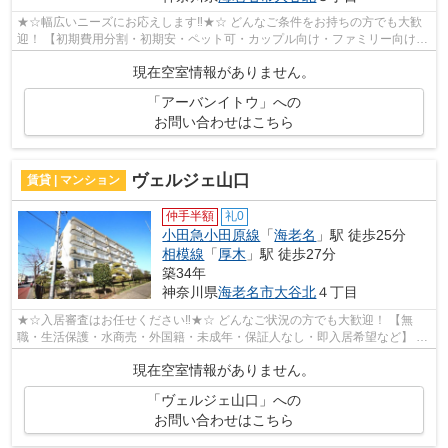
★☆幅広いニーズにお応えします‼★☆ どんなご条件をお持ちの方でも大歓
迎！ 【初期費用分割・初期安・ペット可・カップル向け・ファミリー向け・
新築・デザイナーズなど】 ネット非公開...
現在空室情報がありません。
「アーバンイトウ」への
お問い合わせはこちら
ヴェルジェ山口
賃貸 | マンション
仲手半額
礼0
小田急小田原線
「
海老名
」駅 徒歩25分
相模線
「
厚木
」駅 徒歩27分
築34年
神奈川県
海老名市
大谷北
４丁目
★☆入居審査はお任せください‼★☆ どんなご状況の方でも大歓迎！ 【無
職・生活保護・水商売・外国籍・未成年・保証人なし・即入居希望など】 ネ
ット非公開の物件からもお探し致します‼ ...
現在空室情報がありません。
「ヴェルジェ山口」への
お問い合わせはこちら