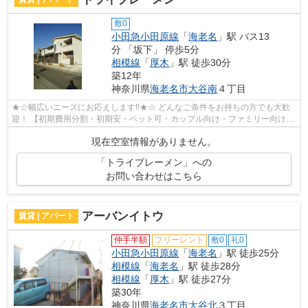
敷0
小田急小田原線
「
海老名
」駅 バス13
分 「坂下」 停歩5分
相模線
「
厚木
」駅 徒歩30分
築12年
神奈川県
海老名市
大谷南
４丁目
★☆幅広いニーズにお応えします‼★☆ どんなご条件をお持ちの方でも大歓
迎！ 【初期費用分割・初期安・ペット可・カップル向け・ファミリー向け・
新築・デザイナーズなど】 ネット非公開...
現在空室情報がありません。
「トライブレーメン」への
お問い合わせはこちら
アーバンイトウ
賃貸 | アパート
仲手半額
フリーレント
敷0
礼0
小田急小田原線
「
海老名
」駅 徒歩25分
相模線
「
海老名
」駅 徒歩28分
相模線
「
厚木
」駅 徒歩27分
築30年
神奈川県
海老名市
大谷北
３丁目